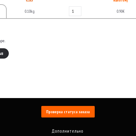
налогом)
0.10kg
0.90€
аре.
ЫВ
Проверка статуса заказа
Дополнительно