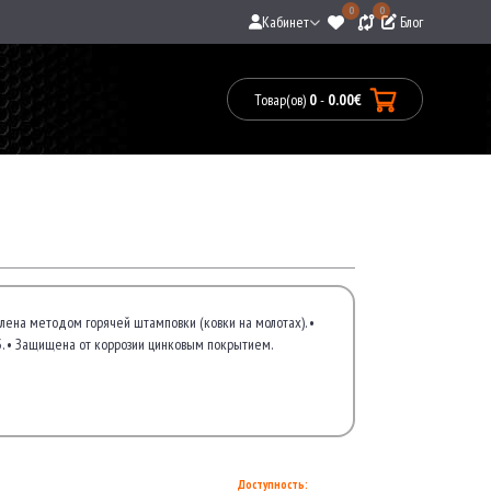
0
0
Кабинет
Блог
Товар(ов)
0
-
0.00€
Товары:
0(0.00€)
лена методом горячей штамповки (ковки на молотах). •
83. • Защищена от коррозии цинковым покрытием.
Доступность: