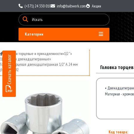
(+371) 24 330 010
info@baltwerk.com
Акции
Категории
»
Головки торцевые и принадлежности
»
1|2 "
»
Скачать каталог
1|2 головки двенадцатигранные
»
Головка торцевая двенадцатигранная 1/2" A 24 мм
Головка торцев
(НИЗ) 13792
• Двенадцатигранн
Материал - хромов
Код товара: