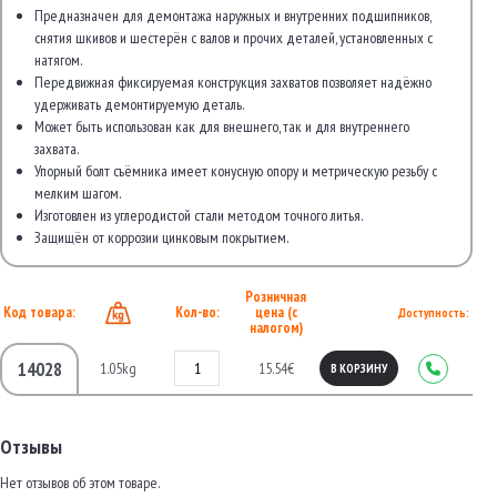
Предназначен для демонтажа наружных и внутренних подшипников,
снятия шкивов и шестерён с валов и прочих деталей, установленных с
натягом.
Передвижная фиксируемая конструкция захватов позволяет надёжно
удерживать демонтируемую деталь.
Может быть использован как для внешнего, так и для внутреннего
захвата.
Упорный болт съёмника имеет конусную опору и метрическую резьбу с
мелким шагом.
Изготовлен из углеродистой стали методом точного литья.
Защищён от коррозии цинковым покрытием.
Розничная
Код товара:
Кол-во:
цена (с
Доступность:
налогом)
14028
1.05kg
15.54€
В КОРЗИНУ
Отзывы
Нет отзывов об этом товаре.