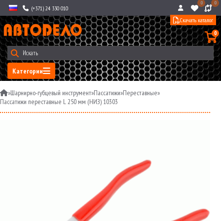
0
0
(+371) 24 330 010
Скачать каталог
0
Категории
»
Шарнирно-губцевый инструмент
»
Пассатижи
»
Переставные
»
Пассатижи переставные L 250 мм (НИЗ) 10303