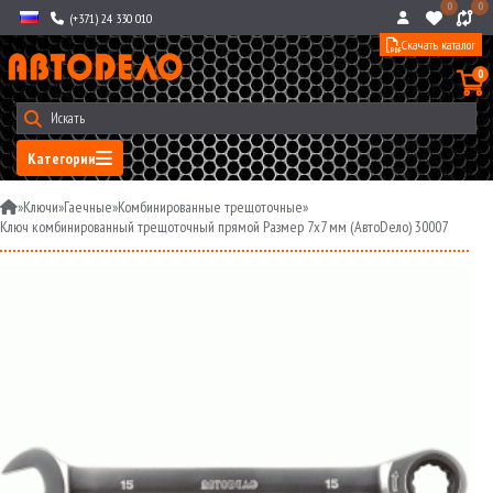
0
0
(+371) 24 330 010
Скачать каталог
0
Категории
»
Ключи
»
Гаечные
»
Комбинированные трещоточные
»
Ключ комбинированный трещоточный прямой Размер 7х7 мм (АвтоDело) 30007