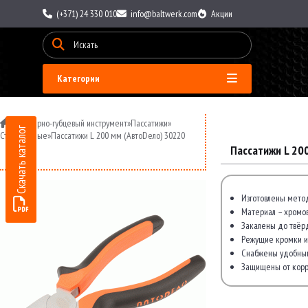
(+371) 24 330 010
info@baltwerk.com
Акции
Категории
»
Шарнирно-губцевый инструмент
»
Пассатижи
»
Скачать каталог
Стандартные
»
Пассатижи L 200 мм (АвтоDело) 30220
Пассатижи L 20
Изготовлены метод
Материал – хромов
Закалены до твёрд
Режущие кромки и
Снабжены удобным
Защищены от корр