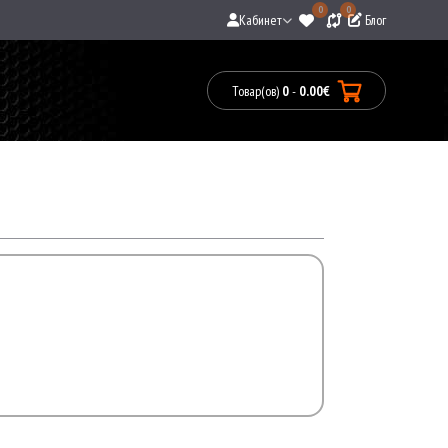
0
0
Кабинет
Блог
Товар(ов)
0
-
0.00€
Товары:
0(0.00€)