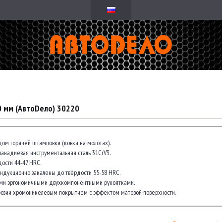
0 мм (АвтоDело) 30220
ом горячей штамповки (ковки на молотах).
анадиевая инструментальная сталь 31CrV3.
ости 44-47 HRC.
ндукционно закалены до твёрдости 55-58 HRC.
и эргономичными двухкомпонентными рукоятками.
озии хромоникелевым покрытием с эффектом матовой поверхности.