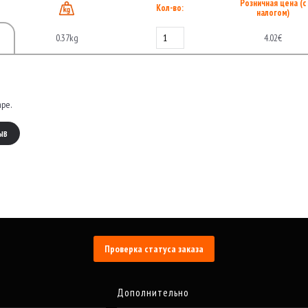
Розничная цена (с
Кол-во:
налогом)
0.37kg
4.02€
аре.
ЫВ
Проверка статуса заказа
Дополнительно