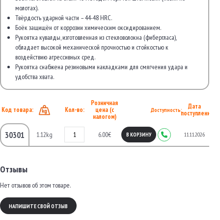
молотах).
Твёрдость ударной части – 44-48 HRC.
Боёк защищён от коррозии химическим оксидированием.
Рукоятка кувалды, изготовленная из стекловолокна (фибергласа),
обладает высокой механической прочностью и стойкостью к
воздействию агрессивных сред.
Рукоятка снабжена резиновыми накладками для смягчения удара и
удобства хвата.
Розничная
Дата
Код товара:
Кол-во:
цена (с
Доступность:
поступления
налогом)
30301
1.12kg
6.00€
11.11.2026
В КОРЗИНУ
Отзывы
Нет отзывов об этом товаре.
НАПИШИТЕ СВОЙ ОТЗЫВ