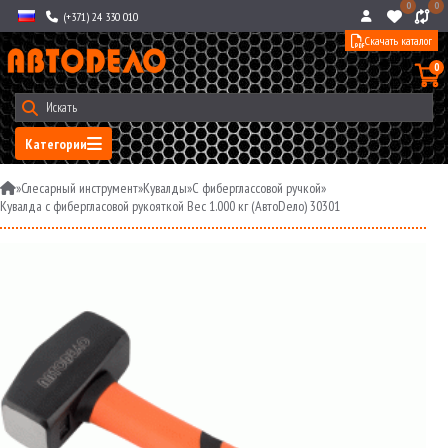
0
0
(+371) 24 330 010
Скачать каталог
0
Категории
»
Слесарный инструмент
»
Кувалды
»
С фиберглассовой ручкой
»
Кувалда с фибергласовой рукояткой Вес 1.000 кг (АвтоDело) 30301