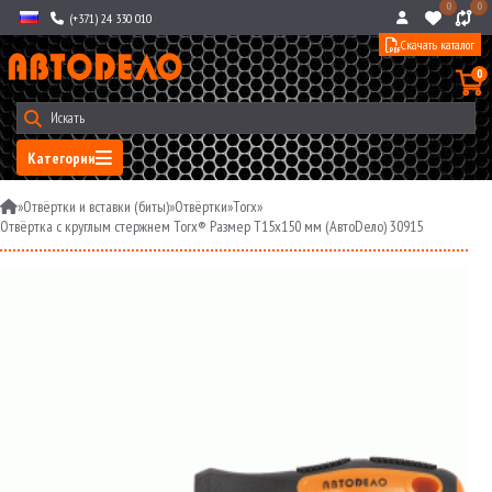
0
0
(+371) 24 330 010
Скачать каталог
0
Категории
»
Отвёртки и вставки (биты)
»
Отвёртки
»
Torx
»
Отвёртка с круглым стержнем Torx® Размер T15x150 мм (АвтоDело) 30915