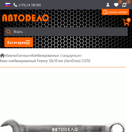
0
0
(+371) 24 330 010
Скачать каталог
0
Категории
»
Ключи
»
Гаечные
»
Комбинированные стандартные
»
Ключ комбинированный Размер 50x50 мм (АвтоDело) 31050