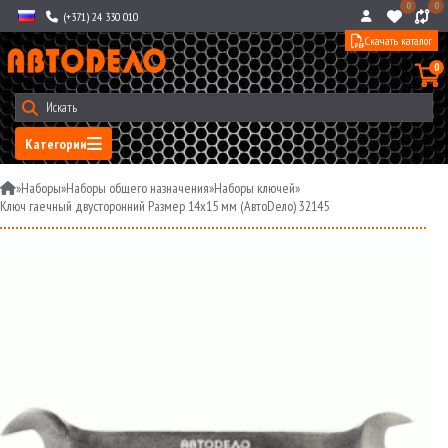
0
0
(+371) 24 330 010
Скачать каталог
0
Категории
»
Наборы
»
Наборы общего назначения
»
Наборы ключей
»
Ключ гаечный двусторонний Размер 14x15 мм (АвтоDело) 32145