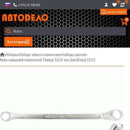
0
0
(+371) 24 330 010
Скачать каталог
0
Категории
»
Наборы
»
Наборы общего назначения
»
Наборы ключей
»
Ключ кольцевой коленчатый Размер 12x13 мм (АвтоDело) 33123