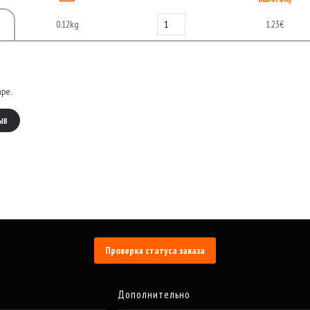
0.12kg
1.23€
аре.
ЫВ
Проверка статуса заказа
Дополнительно