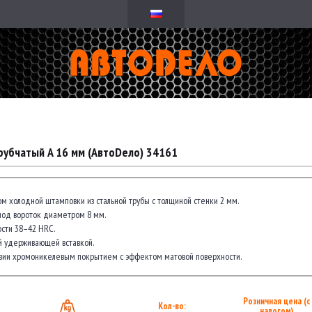
рубчатый A 16 мм (АвтоDело) 34161
м холодной штамповки из стальной трубы с толщиной стенки 2 мм.
под вороток диаметром 8 мм.
сти 38–42 HRC.
й удерживающей вставкой.
зии хромоникелевым покрытием с эффектом матовой поверхности.
Розничная цена (с
Кол-во:
налогом)