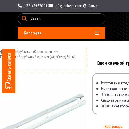
(+371) 24 330 010
info@baltwerk.com
Акции
Категории
»
Ключи
»
Трубчатые
»
Односторонние
»
Скачать каталог
Ключ свечной трубчатый A 16 мм (АвтоDело) 34161
Ключ свечной т
Изготовлен методо
Имеет отверстие 
Закалён до твёрдо
Снабжён резиново
Защищён от корро
Код товара: