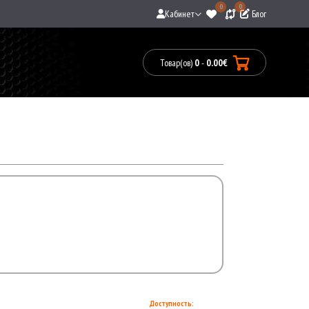
0
0
Кабинет
Блог
Товар(ов)
0
-
0.00€
Товары:
0(0.00€)
Доступность: