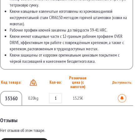
тетроновую сумку.
Ключи кольцевые коленчатые изготовлены из хромованадиевой
инструментальной стали CRV6150 методом горячей штамповки (ковки на
молотах).
Рабочие профили ключей закалены до твёрдости 39-41 HRC.
Ключи имеют кольцевые части с 12-гранным рабочим профилем OVER
DRIVE, эффективным при работе с повреждённым крепежом, а также с
крепежом, расположенным в труднодоступных местах.
Ключи защищены от коррозии оригинальным цинковым покрытием с
чёрной пассивацией и нанесением бесцветного лака.
Розничная
Код товара:
Кол-во:
цена (с
Доступность:
налогом)
35360
0.20kg
15.25€
Отзывы
Нет отзывов об этом товаре.