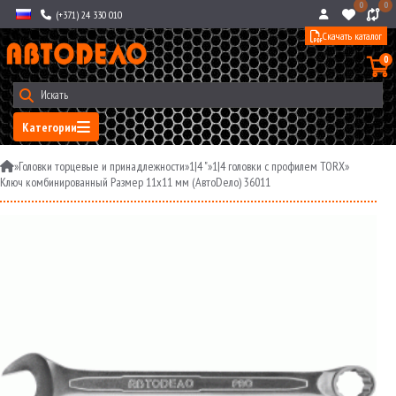
0
0
(+371) 24 330 010
Скачать каталог
0
Категории
»
Головки торцевые и принадлежности
»
1|4 "
»
1|4 головки с профилем TORX
»
Ключ комбинированный Размер 11x11 мм (АвтоDело) 36011