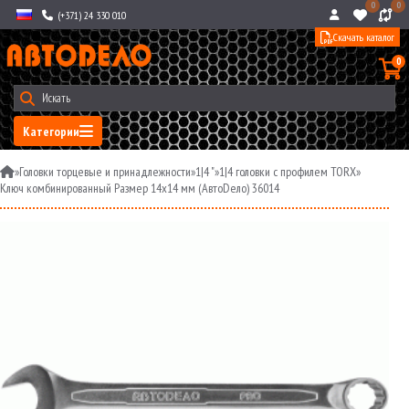
0
0
(+371) 24 330 010
Скачать каталог
0
Категории
»
Головки торцевые и принадлежности
»
1|4 "
»
1|4 головки с профилем TORX
»
Ключ комбинированный Размер 14x14 мм (АвтоDело) 36014