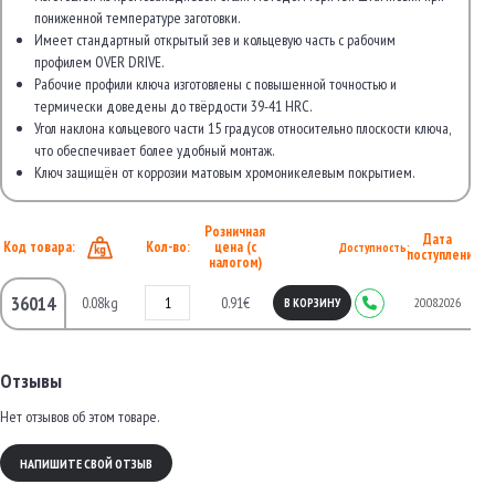
пониженной температуре заготовки.
Имеет стандартный открытый зев и кольцевую часть с рабочим
профилем OVER DRIVE.
Рабочие профили ключа изготовлены с повышенной точностью и
термически доведены до твёрдости 39-41 HRC.
Угол наклона кольцевого части 15 градусов относительно плоскости ключа,
что обеспечивает более удобный монтаж.
Ключ защищён от коррозии матовым хромоникелевым покрытием.
Розничная
Дата
Код товара:
Кол-во:
цена (с
Доступность:
поступления
налогом)
36014
0.08kg
0.91€
20.08.2026
В КОРЗИНУ
Отзывы
Нет отзывов об этом товаре.
НАПИШИТЕ СВОЙ ОТЗЫВ