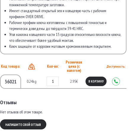
пониженной температуре заготовки.
Имеет стандартный открытый зев и кольцевую часть с рабочим
профилем OVER DRIVE.
Рабочие профили ключа изготовлены с повышенной точностью и
термически доведены до твёрдости 39-41 HRC.
Угол наклона кольцевого части 15 градусов относительно плоскости ключа,
что обеспечивает более удобный монтаж.
Ключ защищён от коррозии матовым хромоникелевым покрытием.
Розничная
Код товара:
Кол-во:
цена (с
Доступность:
налогом)
36021
0.24kg
2.95€
В КОРЗИНУ
Отзывы
Нет отзывов об этом товаре.
НАПИШИТЕ СВОЙ ОТЗЫВ