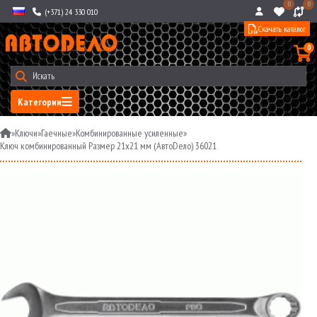
0
0
(+371) 24 330 010
Скачать каталог
0
Категории
»
Ключи
»
Гаечные
»
Комбинированные усиленные
»
Ключ комбинированный Размер 21x21 мм (АвтоDело) 36021