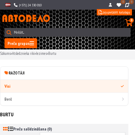
0
0
(+371) 24 330 010
Lejupielādēt katalogu
0
Preču grupas
Sākums
»
Atsledznieka riki
»
Iezimes
»
Burtu
RAŽOTĀJI
Visi
Beril
BURTU
Preču salīdzināšana (0)