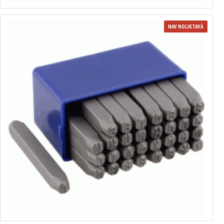
NAV NOLIKTAVĀ
Burtu spiedpogu komplekts
no 12.68€ līdz 46.45€
Izvēlēties variantus