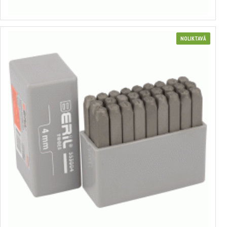
Izvēlēties variantus
NOLIKTAVĀ
Burtu spiedpogu komplekts
no 8.64€ līdz 28.25€
Izvēlēties variantus