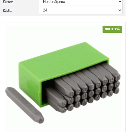
Kārtot:
Rādīt:
NOLIKTAVĀ
Burtu spiedpogu komplekts
no 8.74€ līdz 34.30€