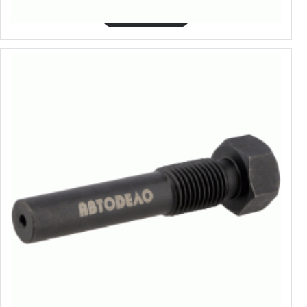
Izvēlēties variantus
40439
VAG automašīnu kloķvārpstas fiksators
2.27€