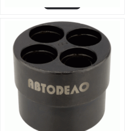
Izvēlēties variantus
40958
Instruments BMW kloķvārpsta pagriešanai
13.14€