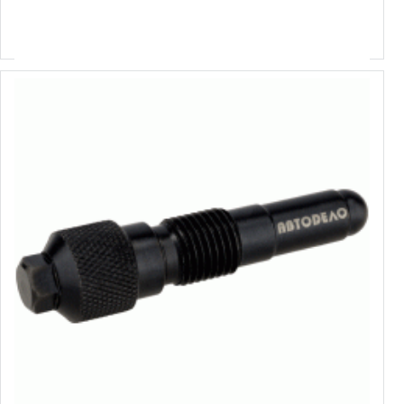
Izvēlēties variantus
40438
VAG automašīnu kloķvārpstas fiksators
2.00€