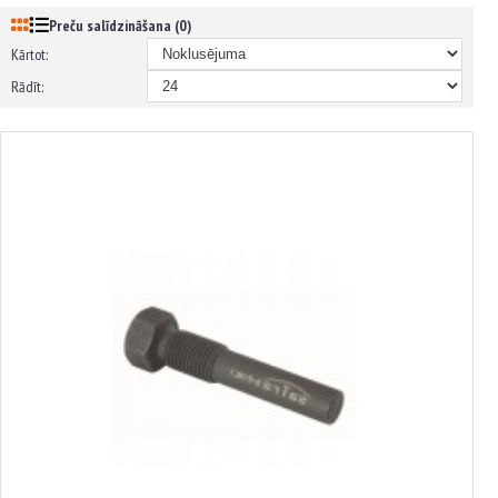
Preču salīdzināšana (0)
Kārtot:
Rādīt:
3700215
Kloķvārpstas fiksators M14x1.5 VAG 1.4/1.6 FSI, TSI, SATRA, S-PINL1