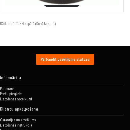
Izvēlēties variantus
Rāda no 1 līdz 4 kopā 4 (Kopā lapu - 1)
Pārbaudīt pasūtījuma statusu
Informācija
Par mums
Preču piegāde
Lietošanas noteikumi
Klientu apkalpošana
Garantijas un atteikums
Lietošanas instrukcija