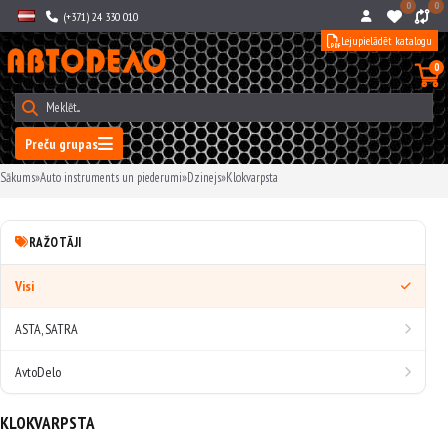
0
0
(+371) 24 330 010
Lejupielādēt katalogu
0
Preču grupas
Sākums
»
Auto instruments un piederumi
»
Dzinejs
»
Klokvarpsta
RAŽOTĀJI
Visi
ASTA, SATRA
AvtoDelo
KLOKVARPSTA