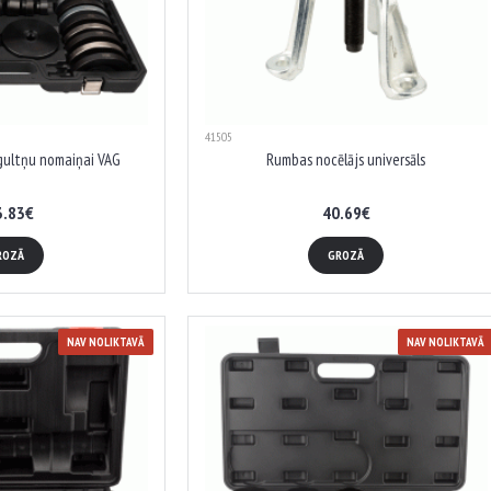
41505
gultņu nomaiņai VAG
Rumbas nocēlājs universāls
3.83€
40.69€
ROZĀ
GROZĀ
NAV NOLIKTAVĀ
NAV NOLIKTAVĀ