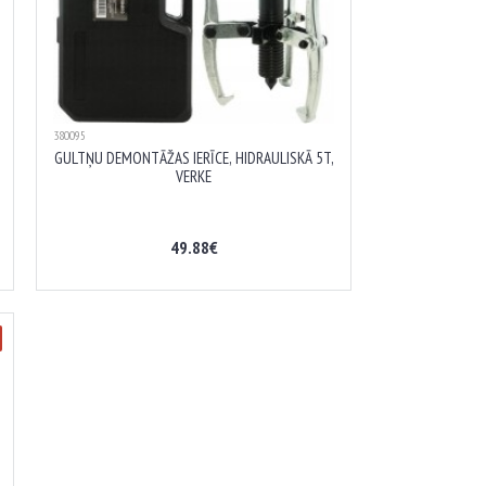
380095
GULTŅU DEMONTĀŽAS IERĪCE, HIDRAULISKĀ 5T,
VERKE
49.88€