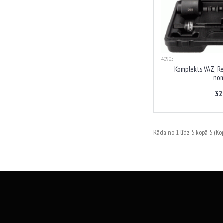
40905
Komplekts VAZ, R
nom
32
Rāda no 1 līdz 5 kopā 5 (Kop