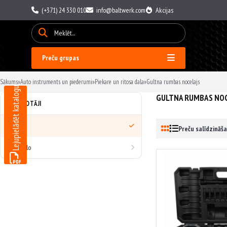
(+371) 24 330 010
info@baltwerk.com
Akcijas
Preču grupas
Sākums
»
Auto instruments un piederumi
»
Piekare un ritosa dala
»
Gultna rumbas nocelajs
Lejupielādēt katalogu
GULTNA RUMBAS NOC
RAŽOTĀJI
Visi
Preču salīdzināša
AvtoDelo