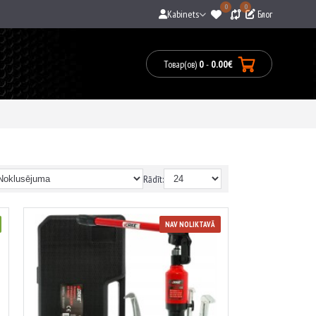
0
0
Kabinets
Блог
Товар(ов)
0
-
0.00€
0
prece(s)
-
0.00€
Rādīt:
NAV NOLIKTAVĀ