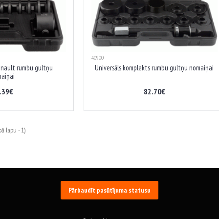
40900
enault rumbu gultņu
Universāls komplekts rumbu gultņu nomaiņai
aiņai
.39€
82.70€
ā lapu - 1)
Pārbaudīt pasūtījuma statusu