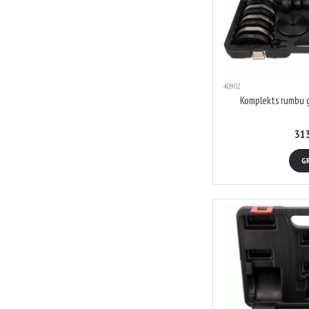
40902
Komplekts rumbu 
31
G