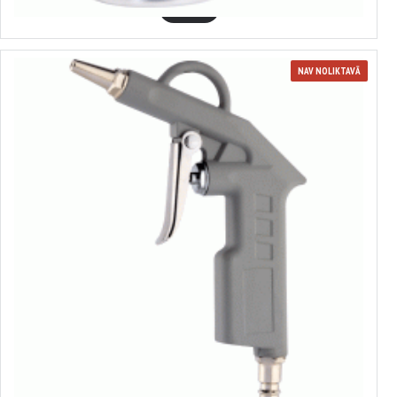
GROZĀ
NAV NOLIKTAVĀ
Gaisa pistole
no 4.63€ līdz 5.09€
Izvēlēties variantus