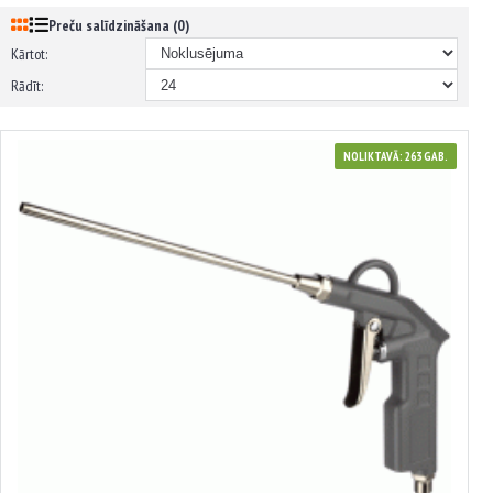
Preču salīdzināšana (0)
Kārtot:
Rādīt:
NOLIKTAVĀ: 263 GAB.
882102
Gaisa pistole