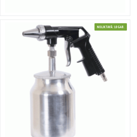
Izvēlēties variantus
NOLIKTAVĀ: 10 GAB.
42335
Smilšstrūklas pistole ar tvertni
16.79€