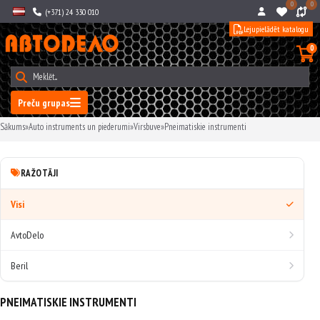
0
0
(+371) 24 330 010
Lejupielādēt katalogu
0
Preču grupas
Sākums
»
Auto instruments un piederumi
»
Virsbuve
»
Pneimatiskie instrumenti
RAŽOTĀJI
Visi
AvtoDelo
Beril
PNEIMATISKIE INSTRUMENTI