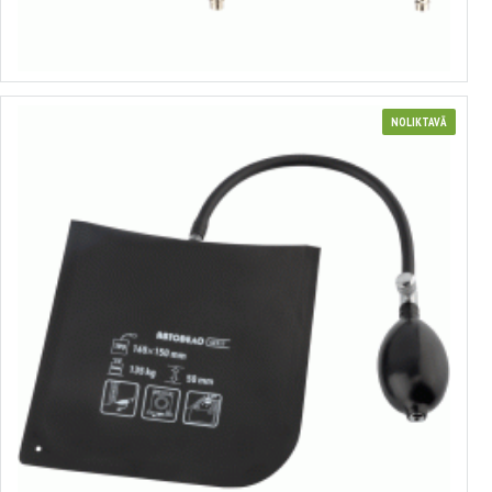
no 3.47€ līdz 4.67€
Izvēlēties variantus
NOLIKTAVĀ
Pneimatiskais spilvens avārijas durvju atvēršanai
no 4.74€ līdz 5.70€