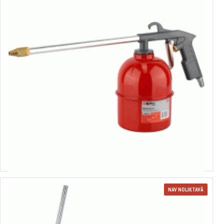
881401
Mazgāšanas pistole
7.95€
NAV NOLIKTAVĀ