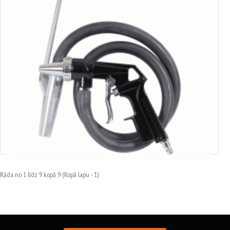
42330
Smilšstrūklas pistole
23.72€
Rāda no 1 līdz 9 kopā 9 (Kopā lapu - 1)