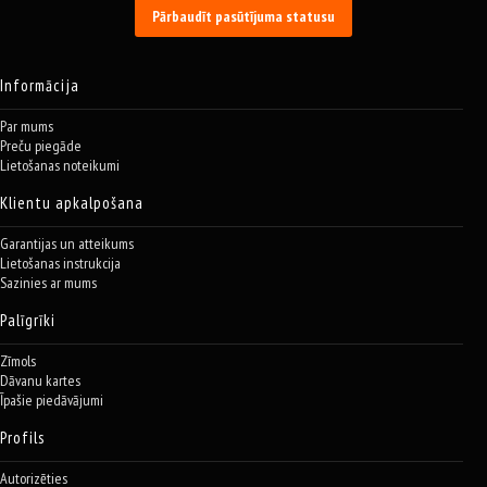
Pārbaudīt pasūtījuma statusu
Informācija
Par mums
Preču piegāde
Lietošanas noteikumi
Klientu apkalpošana
Garantijas un atteikums
Lietošanas instrukcija
Sazinies ar mums
Palīgrīki
Zīmols
Dāvanu kartes
Īpašie piedāvājumi
Profils
Autorizēties