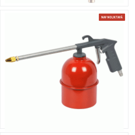
NAV NOLIKTAVĀ
450545
Mazgāšanas pistole
12.81€