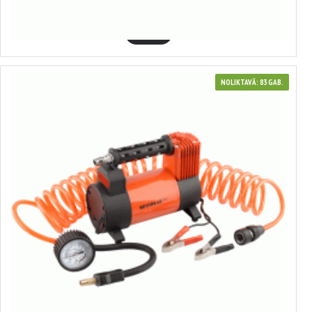
34.90€
GROZĀ
NOLIKTAVĀ: 83 GAB.
44439
Gaisa kompresors