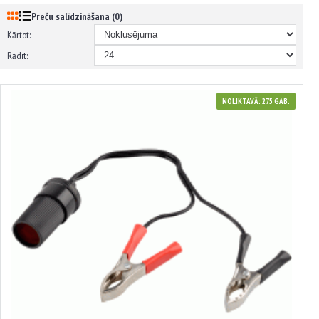
Preču salīdzināšana (0)
Kārtot:
Rādīt:
NOLIKTAVĀ: 275 GAB.
44430
Adapteris ar klipšiem akumulatora spailēm