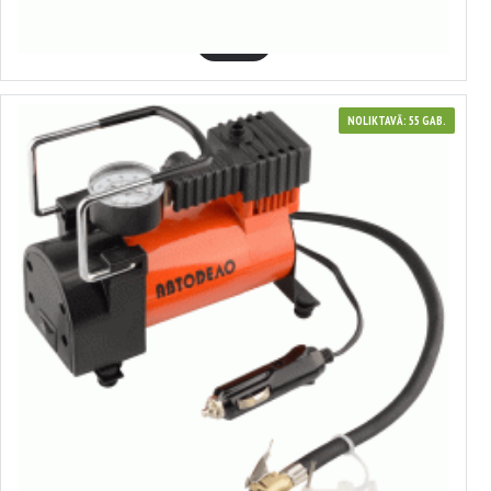
32.39€
GROZĀ
NOLIKTAVĀ: 55 GAB.
40304
Gaisa kompresors
20.64€