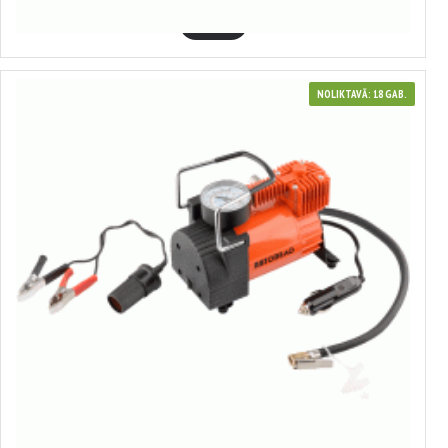
GROZĀ
NOLIKTAVĀ: 18 GAB.
44433
Gaisa kompresors
23.35€