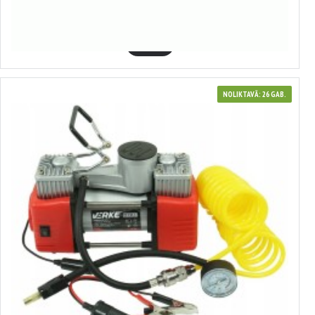
1.78€
GROZĀ
NOLIKTAVĀ: 26 GAB.
348115
Autokompresors , 12V VERKE