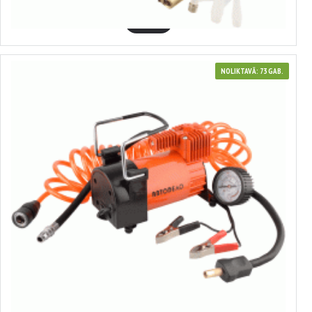
GROZĀ
NOLIKTAVĀ: 73 GAB.
44434
Gaisa kompresors
27.07€