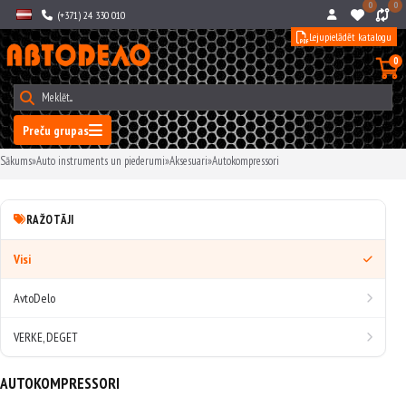
0
0
(+371) 24 330 010
Lejupielādēt katalogu
0
Preču grupas
Sākums
»
Auto instruments un piederumi
»
Aksesuari
»
Autokompressori
RAŽOTĀJI
Visi
AvtoDelo
VERKE, DEGET
AUTOKOMPRESSORI