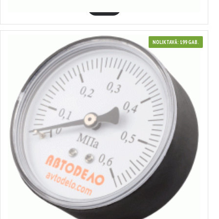
GROZĀ
NOLIKTAVĀ: 199 GAB.
42314
Spiediena mērītājs kāju sūknim
1.57€