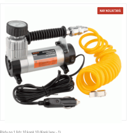
NAV NOLIKTAVĀ
40306
Gaisa kompresors
44.92€
Rāda no 1 līdz 10 kopā 10 (Kopā lapu - 1)