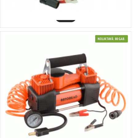
36.08€
GROZĀ
NOLIKTAVĀ: 80 GAB.
44437
Dvīņu virzuļu gaisa kompresors