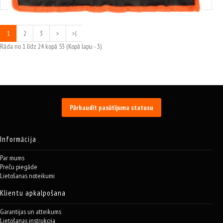
1
2
3
>
>|
Rāda no 1 līdz 24 kopā 53 (Kopā lapu - 3)
Pārbaudīt pasūtījuma statusu
Informācija
Par mums
Preču piegāde
Lietošanas noteikumi
Klientu apkalpošana
Garantijas un atteikums
Lietošanas instrukcija