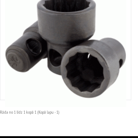
Garā muciņa priekš sviram
Izvēlēties variantus
Rāda no 1 līdz 1 kopā 1 (Kopā lapu - 1)