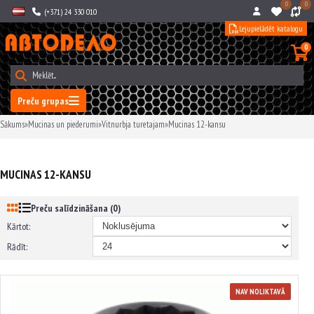
0
0
(+371) 24 330 010
Lejupielādēt katalogu
0
Preču grupas
Sākums
»
Mucinas un piederumi
»
Vitnurbja turetajam
»
Mucinas 12-kansu
MUCINAS 12-KANSU
Preču salīdzināšana (0)
Kārtot:
Rādīt:
NAV NOLIKTAVĀ