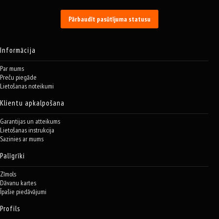
Pārbaudīt pasūtījuma statusu
Informācija
Par mums
Preču piegāde
Lietošanas noteikumi
Klientu apkalpošana
Garantijas un atteikums
Lietošanas instrukcija
Sazinies ar mums
Palīgrīki
Zīmols
Dāvanu kartes
Īpašie piedāvājumi
Profils