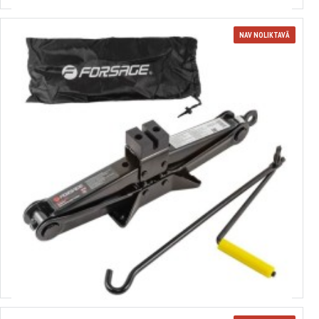
NAV NOLIKTAVĀ
3610152
Mehāniskais domkrats "dimants" 2.0t, 115-380mm, L-400mm, FORSAGE,
F-10152
16.12€