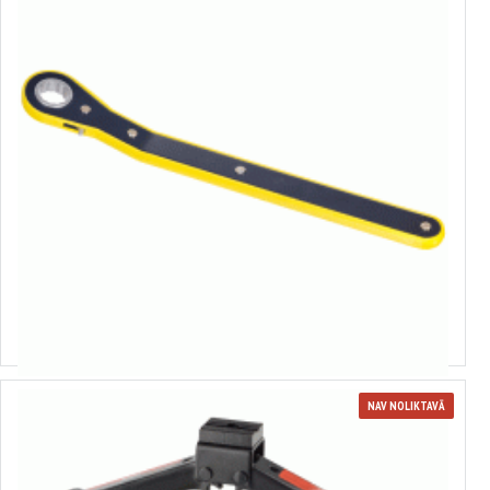
43109
Rombiskā domkrata sprūdatslēga
7.08€
NAV NOLIKTAVĀ