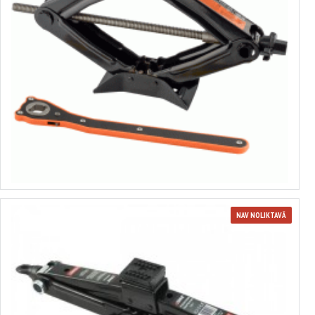
Rombisks domkrats
no 16.00€ līdz 24.45€
Izvēlēties variantus
NAV NOLIKTAVĀ