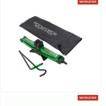
NAV NOLIKTAVĀ
3600114
Mehāniskais domkrats "dimants" 2.5t, 115-400mm, FORSAGE, ST-114
16.03€
NAV NOLIKTAVĀ