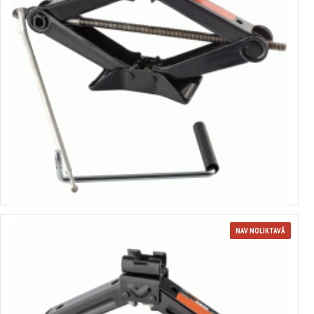
43116
Rombisks domkrats
20.41€
NAV NOLIKTAVĀ