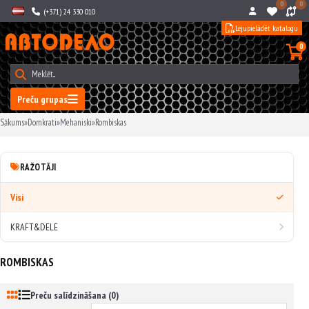
0
0
(+371) 24 330 010
Lejupielādēt katalogu
0
Preču grupas
Sākums
»
Domkrati
»
Mehaniski
»
Rombiskas
RAŽOTĀJI
Visi
KRAFT&DELE
ROMBISKAS
Preču salīdzināšana (0)