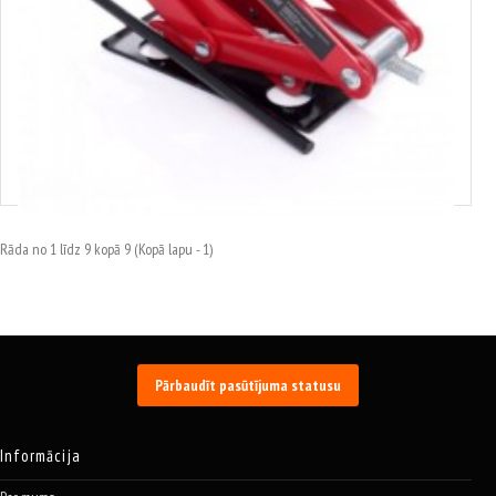
3703185
Šķēres pacēlājs 2T, KRAFT&DELE, KD354
24.73€
Rāda no 1 līdz 9 kopā 9 (Kopā lapu - 1)
Pārbaudīt pasūtījuma statusu
Informācija