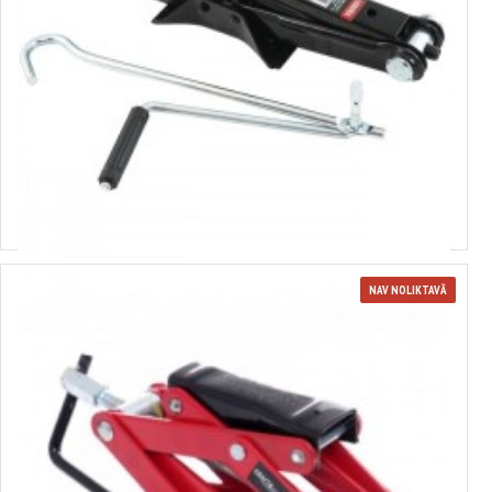
380158
Rombveida ligzda 1,5T VERKE
17.10€
NAV NOLIKTAVĀ