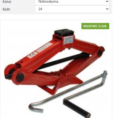
Kārtot:
Rādīt:
NOLIKTAVĀ: 12 GAB.
3310152
Rombiskais domkrats 2,0 t (110-395 mm) Rombiskais domkrats 1,5 t, (95-
370 mm) KRAFT&DELE, KD384
11.39€