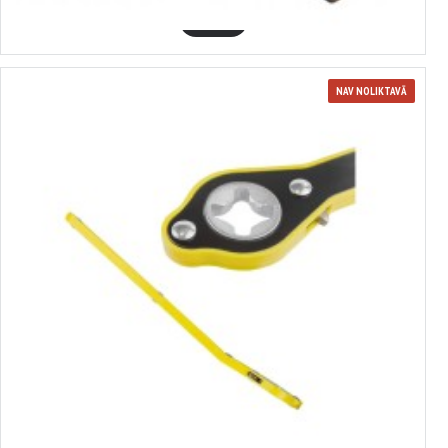
GROZĀ
NAV NOLIKTAVĀ
3654298
Atslēga ar sprūdratiem mehāniskajam domkratam, garums 345 mm
FORSAGE 10202-P (54298)
2.55€