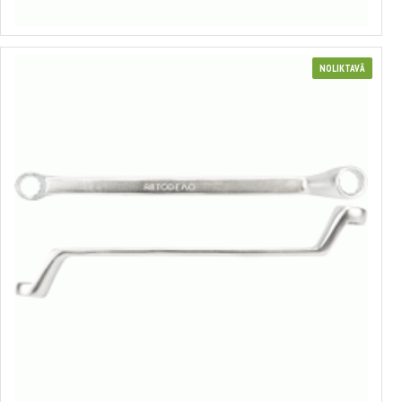
Izvēlēties variantus
NOLIKTAVĀ
Gredzenatslēga
no 1.08€ līdz 3.42€
Izvēlēties variantus