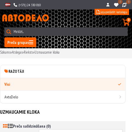
0
0
(+371) 24 330 010
Lejupielādēt katalogu
0
Preču grupas
Sākums
»
Atslegas
»
Rieksts
»
Uzmaucamie kloka
RAŽOTĀJI
Visi
AvtoDelo
UZMAUCAMIE KLOKA
Preču salīdzināšana (0)