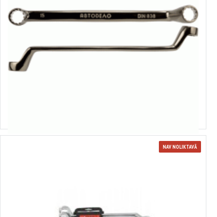
35360
Gredzenatslēgu komplekts
15.25€
NAV NOLIKTAVĀ