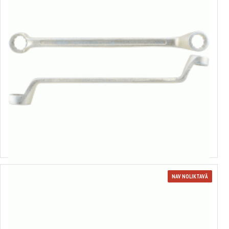
Gredzenatslēga
Izvēlēties variantus
NAV NOLIKTAVĀ