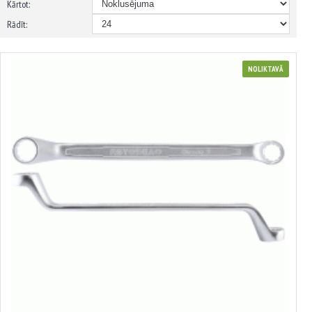
Kārtot:
Rādīt:
NOLIKTAVĀ
Gredzenatslēga
no 0.71€ līdz 9.95€