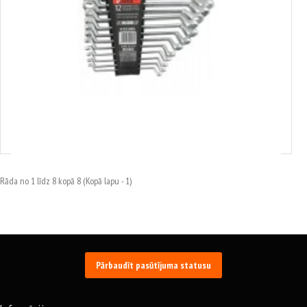
3835385
Gredzenu atslēgu komplekts 6-32 mm 12gab VERKE V35385
40.18€
Rāda no 1 līdz 8 kopā 8 (Kopā lapu - 1)
Pārbaudīt pasūtījuma statusu