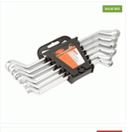
NOLIKTAVĀ
Gredzenatslēgu komplekts
no 1.10€ līdz 3.42€
Izvēlēties variantus