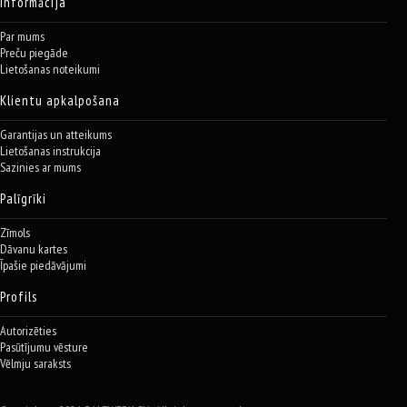
Informācija
Par mums
Preču piegāde
Lietošanas noteikumi
Klientu apkalpošana
Garantijas un atteikums
Lietošanas instrukcija
Sazinies ar mums
Palīgrīki
Zīmols
Dāvanu kartes
Īpašie piedāvājumi
Profils
Autorizēties
Pasūtījumu vēsture
Vēlmju saraksts