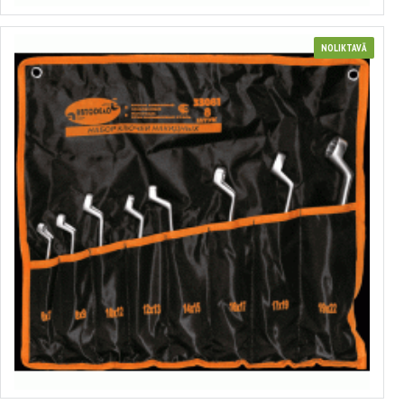
NOLIKTAVĀ
Gredzenatslēgu komplekts
no 1.10€ līdz 2.57€
Izvēlēties variantus