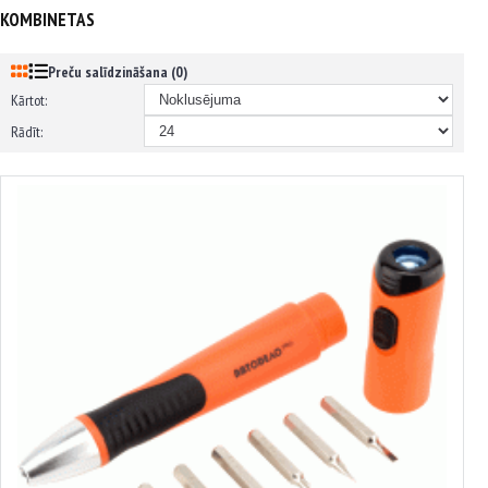
KOMBINETAS
Preču salīdzināšana (0)
Kārtot:
Rādīt:
36706