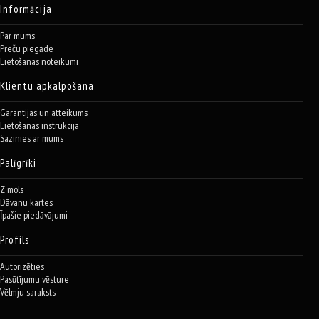
Informācija
Par mums
Preču piegāde
Lietošanas noteikumi
Klientu apkalpošana
Garantijas un atteikums
Lietošanas instrukcija
Sazinies ar mums
Palīgrīki
Zīmols
Dāvanu kartes
Īpašie piedāvājumi
Profils
Autorizēties
Pasūtījumu vēsture
Vēlmju saraksts