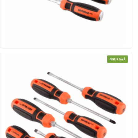
Profesionālo pastiprināto skrūvgriežu komplekts
no 2.42€ līdz 3.28€
Izvēlēties variantus
NOLIKTAVĀ