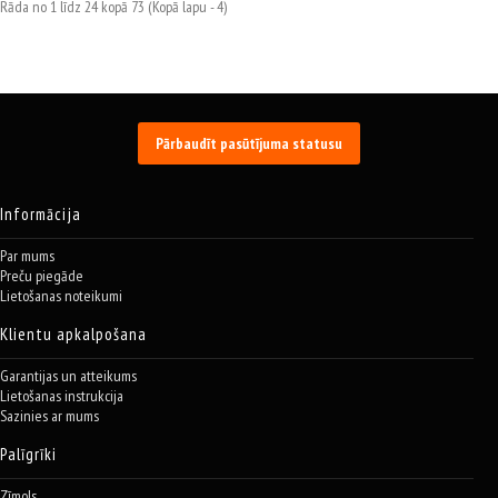
Rāda no 1 līdz 24 kopā 73 (Kopā lapu - 4)
Pārbaudīt pasūtījuma statusu
Informācija
Par mums
Preču piegāde
Lietošanas noteikumi
Klientu apkalpošana
Garantijas un atteikums
Lietošanas instrukcija
Sazinies ar mums
Palīgrīki
Zīmols