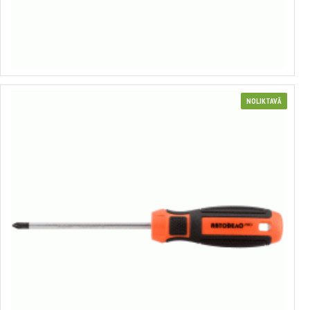
no 1.33€ līdz 2.02€
Izvēlēties variantus
NOLIKTAVĀ
Profesionāls krusta skrūvgiezis