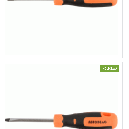
Plakanais skrūvgriezis ar sešstūru stieni
no 0.46€ līdz 0.77€
Izvēlēties variantus
NOLIKTAVĀ