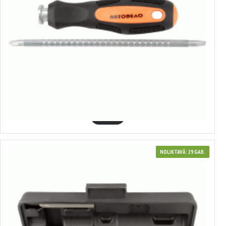
39458
Kombinēts skrūvgriezis ar regulējamu stieņa garumu
1.65€
GROZĀ
NOLIKTAVĀ: 29 GAB.