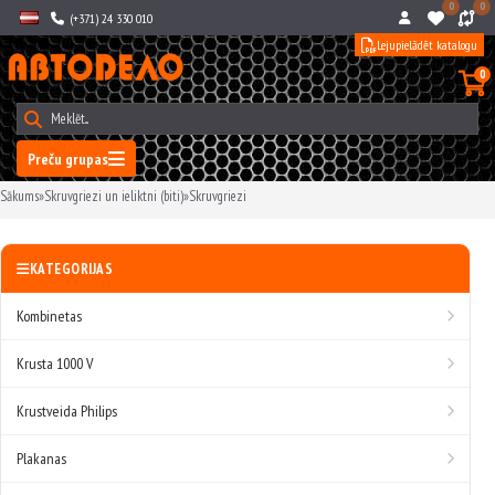
0
0
(+371) 24 330 010
Lejupielādēt katalogu
0
Preču grupas
Sākums
»
Skruvgriezi un ieliktni (biti)
»
Skruvgriezi
KATEGORIJAS
Kombinetas
Krusta 1000 V
Krustveida Philips
Plakanas