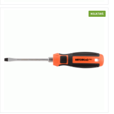
NOLIKTAVĀ
Profesionāls plakanais skrūvgriezis
no 1.36€ līdz 2.17€
Izvēlēties variantus