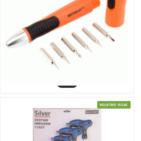
36706
Group #5855
2.27€
GROZĀ
NOLIKTAVĀ: 50 GAB.