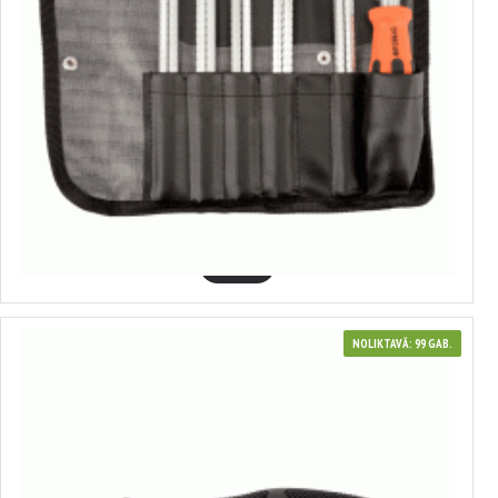
30730
Kombinēts skrūvgriezis ar mainamiem stieņiem
7.24€
GROZĀ
NOLIKTAVĀ: 99 GAB.