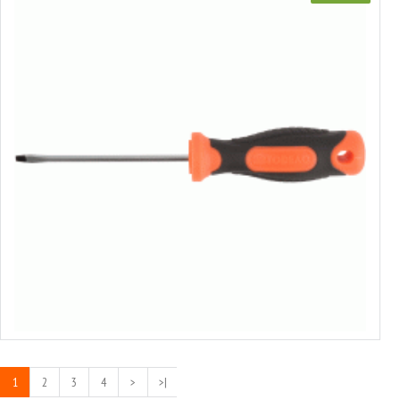
Skrūvgriezis
no 0.45€ līdz 0.93€
Izvēlēties variantus
1
2
3
4
>
>|