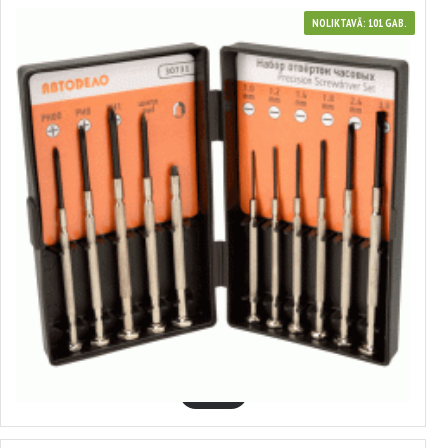
NOLIKTAVĀ: 101 GAB.
30731
Pulkstēņu skrūvgriežu komplekts
1.79€
GROZĀ