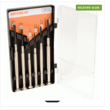
NOLIKTAVĀ: 41 GAB.
30732
Pulkstēņu skrūvgriežu komplekts
1.88€
GROZĀ