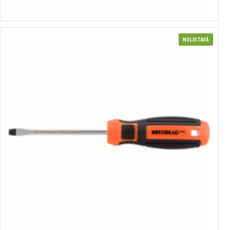
Izvēlēties variantus
NOLIKTAVĀ
Profesionāls plakanais skrūvgriezis
no 0.71€ līdz 1.31€
Izvēlēties variantus