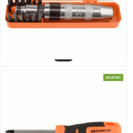
40013
Pastiprināts triecienu skrūvgriezis
9.57€
GROZĀ
NOLIKTAVĀ