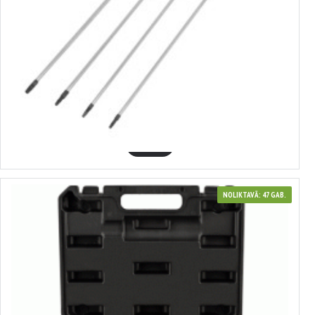
370122
Pagarinātie TORX skrūvgrieži 4 gab. , SATRA
5.90€
GROZĀ
NOLIKTAVĀ: 47 GAB.