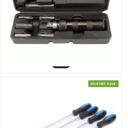
40006
Oksidēts triecienu skrūvgriezis
7.11€
GROZĀ
NOLIKTAVĀ: 31 GAB.