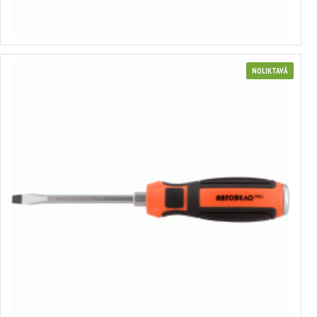
Izvēlēties variantus
NOLIKTAVĀ
Profesionāls pastiprināts skrūvgriezis
no 1.79€ līdz 7.78€