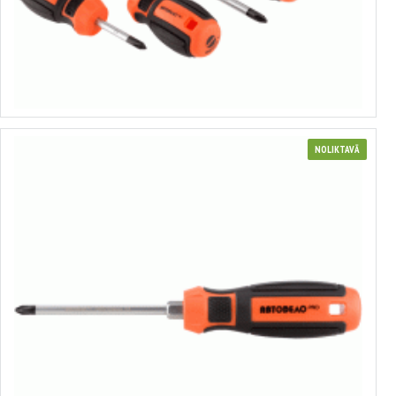
Profesionālo skrūvgriežu komplekts
no 3.05€ līdz 9.98€
Izvēlēties variantus
NOLIKTAVĀ
Profesionāls krusta skrūvgiezis