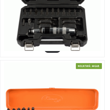
40131
Pastiprināts triecienskrūvgriezis
12.87€
GROZĀ
NOLIKTAVĀ: 44 GAB.