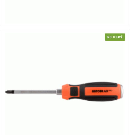
no 0.68€ līdz 1.46€
Izvēlēties variantus
NOLIKTAVĀ
Profesionāls pastiprināts skrūvgriezis
no 1.89€ līdz 3.91€