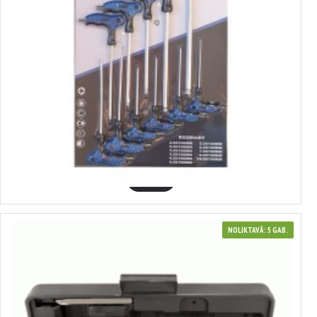
410877
HEX BALL 11gab T-veida skrūvgrieži. H2-H10, ar eņģi, SILVER
12.23€
GROZĀ
NOLIKTAVĀ: 5 GAB.