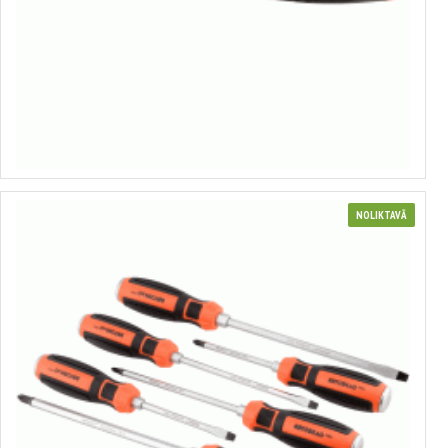
Plakanais skrūvgriezis ar sešstūru stieni
no 0.50€ līdz 0.71€
Izvēlēties variantus
NOLIKTAVĀ