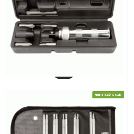
40002
Hromēts triecienu skrūvgriezis
7.94€
GROZĀ
NOLIKTAVĀ: 82 GAB.