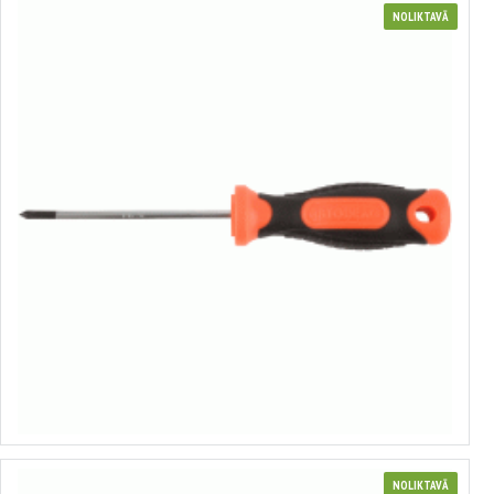
NOLIKTAVĀ
Skrūvgriezis
no 0.50€ līdz 1.38€
Izvēlēties variantus
NOLIKTAVĀ