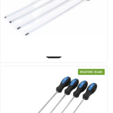
370123
Pagarinātie skrūvgrieži 4 gab., 450 mm. SL5, SL6, PH1, PH2, SATRA
5.55€
GROZĀ
NOLIKTAVĀ: 36 GAB.