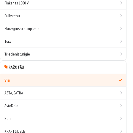
Plakanas 1000 V
Pulkstenu
Skruvgriezu komplekts
Torx
Triecienizturigie
RAŽOTĀJI
Visi
ASTA, SATRA
AvtoDelo
Beril
KRAFT&DELE