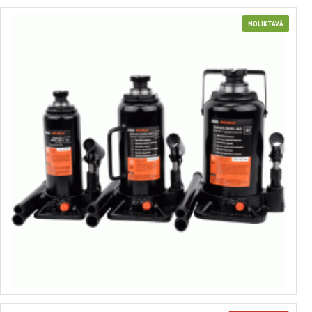
NOLIKTAVĀ
Hidraulisks standarta domkrats
no 18.15€ līdz 237.56€
Izvēlēties variantus