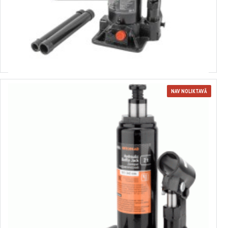
3609603
Hidrauliskais pudeļu domkrats ar vārstu 5 t, 195-395 mm, Forsage F-
T90504(Euro) (9603)
Izvēlēties variantus
NAV NOLIKTAVĀ
Hidraulisks domkrats