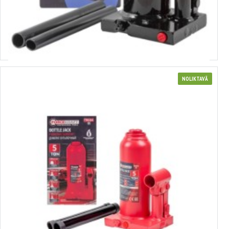
3629963
Hidrauliskais pudeļu domkrats ar vārstu 4,0 t (180-350 mm) FORSAGE
T90404 EURO (29963)
Izvēlēties variantus
NOLIKTAVĀ
3651362
Hidrauliskais pudeļu domkrats ar vārstu 5 t, 195-395 mm,FORSAGE