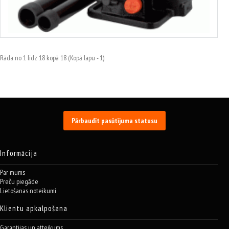
no 17.71€ līdz 109.02€
Izvēlēties variantus
Rāda no 1 līdz 18 kopā 18 (Kopā lapu - 1)
Pārbaudīt pasūtījuma statusu
Informācija
Par mums
Preču piegāde
Lietošanas noteikumi
Klientu apkalpošana
Garantijas un atteikums