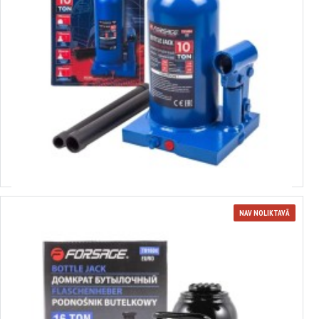
3651447
Hidrauliskais pudeļu domkrats ar vārstu 10,0 t (200-385 mm) FORSAGE
T91004 (DS) (51447)
Izvēlēties variantus
NAV NOLIKTAVĀ