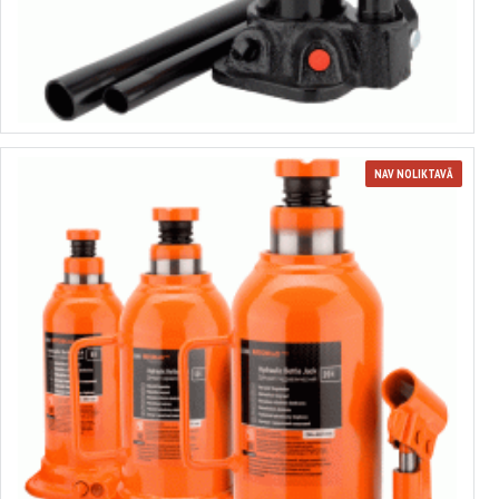
no 25.81€ līdz 30.60€
Izvēlēties variantus
NAV NOLIKTAVĀ
Hidraulisks domkrats