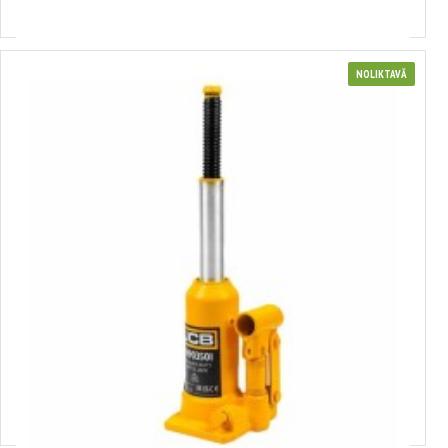
Izvēlēties variantus
NOLIKTAVĀ
3658057
Hidraulisks pudeles tipa domkrāts 3,5 t (min. augstums 172 mm, maks.
augstums 372 mm) JCB, TH903501, 58057
Izvēlēties variantus