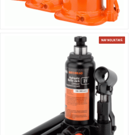
no 32.08€ līdz 75.42€
Izvēlēties variantus
NAV NOLIKTAVĀ
Hidraulisks domkrats ar zemu tvērienu