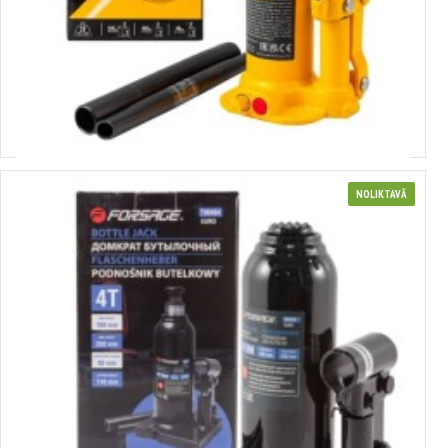
3658021
Hidrauliskais pudeles domkrats ar vārstu 2,0 t (168-268 mm) JCB
TH90204 (58021)
Izvēlēties variantus
NOLIKTAVĀ