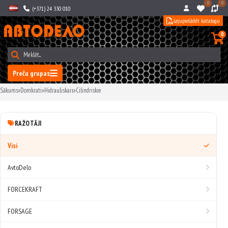
0
0
(+371) 24 330 010
Lejupielādēt katalogu
0
Preču grupas
Sākums
»
Domkrati
»
Hidrauliskais
»
Cilindriskie
RAŽOTĀJI
Visi
AvtoDelo
FORCEKRAFT
FORSAGE