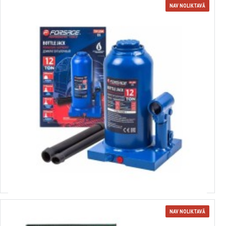
NAV NOLIKTAVĀ
3651454
hidrauliskais domkrats. 12,0 t (210-395 mm) FORCEKRAFT, T91204 (DS)
Izvēlēties variantus
NAV NOLIKTAVĀ