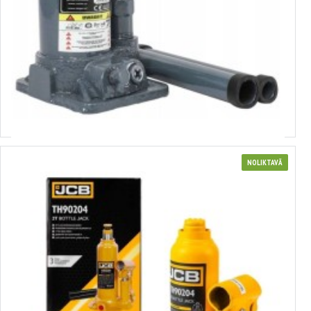
3880117
hidrauliskais domkrats. 2T, 150-295 mm VERKE, V80117
Izvēlēties variantus
NOLIKTAVĀ