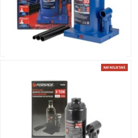
3651360
Hidrauliskais pudeļu domkrats ar vārstu 30,0 t 255 - 465 mm FORSAGE
F-T92007 EURO (9613)
Izvēlēties variantus
NAV NOLIKTAVĀ