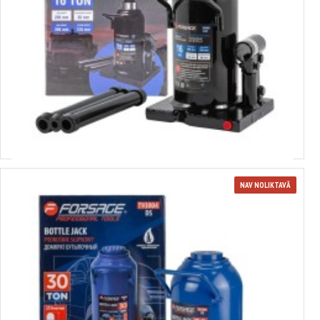
3651358
Hidrauliskais pudeļu domkrats ar vārstu 16,0 t (227-427 mm) FORSAGE
T91604 EURO (51358)
Izvēlēties variantus
NAV NOLIKTAVĀ