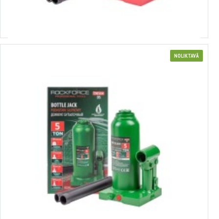
T90504 (DS) (51362)
Izvēlēties variantus
NOLIKTAVĀ
3651457
hidrauliskie pudeļu domkrati. 5,0 t (185-360 mm) ROCKFORCE T90504
(DS) (51457)