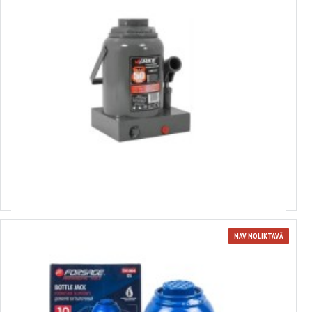
3880127
hidrauliskais domkrats. 50T, 265-400 mm VERKE, V80127
Izvēlēties variantus
NAV NOLIKTAVĀ