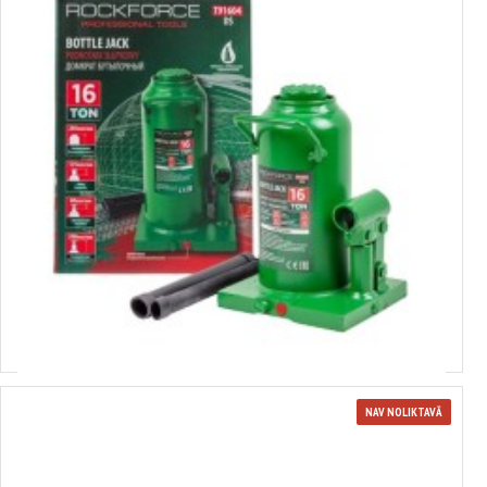
3651785
hidrauliskais domkrats. 16,0 t pacelšanas augstums-205 mm, pacelšanas
augstums-390 mm, ROCKFORCE, T91604 (DS)
Izvēlēties variantus
NAV NOLIKTAVĀ