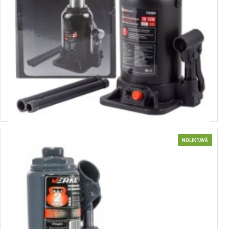
3626569
hidrauliskais domkrats. 2T, 148-278 mm FORCEKRAFT, T90204 (DS)
Izvēlēties variantus
NOLIKTAVĀ