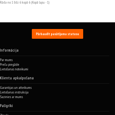
Rāda no 1 līdz 6 kopā 6 (Kopā lapu - 1)
Pārbaudīt pasūtījuma statusu
Informācija
Par mums
Preču piegāde
Lietošanas noteikumi
Klientu apkalpošana
Garantijas un atteikums
Lietošanas instrukcija
Sazinies ar mums
Palīgrīki