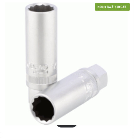
NOLIKTAVĀ: 110 GAB.
39418
Sveču muciņa 3/8"
1.09€
GROZĀ