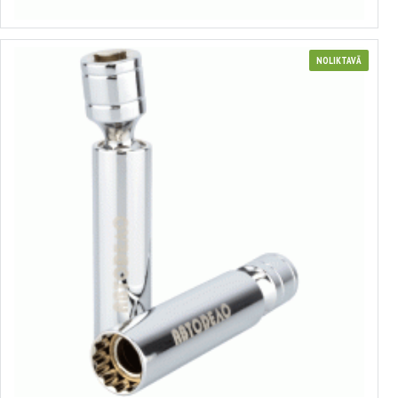
NOLIKTAVĀ
Šarnīra aizdedzes sveču atslēga
no 4.01€ līdz 4.22€
Izvēlēties variantus