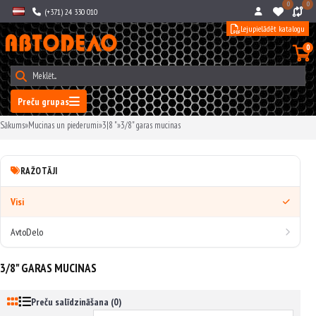
0
0
(+371) 24 330 010
Lejupielādēt katalogu
0
Preču grupas
Sākums
»
Mucinas un piederumi
»
3|8 "
»
3/8" garas mucinas
RAŽOTĀJI
Visi
AvtoDelo
3/8" GARAS MUCINAS
Preču salīdzināšana (0)