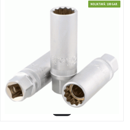
NOLIKTAVĀ: 100 GAB.
39263
Sveču muciņa ar magnētu 3/8"
2.90€
GROZĀ