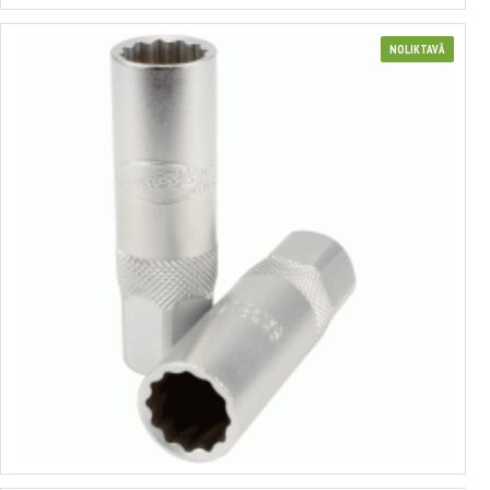
NOLIKTAVĀ
Sveču muciņa 3/8"
no 1.05€ līdz 1.45€
Izvēlēties variantus