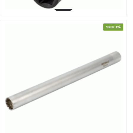
GROZĀ
NOLIKTAVĀ
Kvēlsveču garā muciņa 3/8"
no 12.37€ līdz 15.75€
Izvēlēties variantus