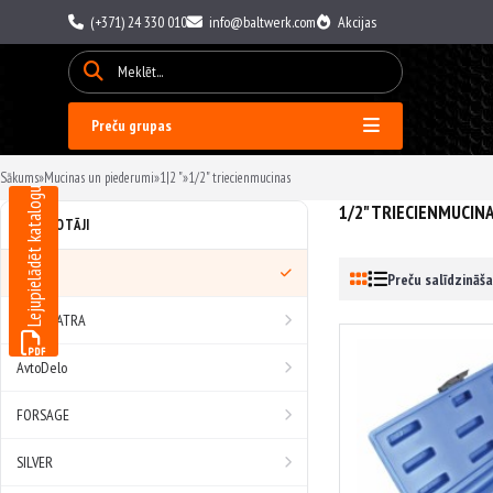
(+371) 24 330 010
info@baltwerk.com
Akcijas
Preču grupas
Sākums
»
Mucinas un piederumi
»
1|2 "
»
1/2" triecienmucinas
Lejupielādēt katalogu
1/2" TRIECIENMUCIN
RAŽOTĀJI
Visi
Preču salīdzināša
ASTA, SATRA
AvtoDelo
FORSAGE
SILVER