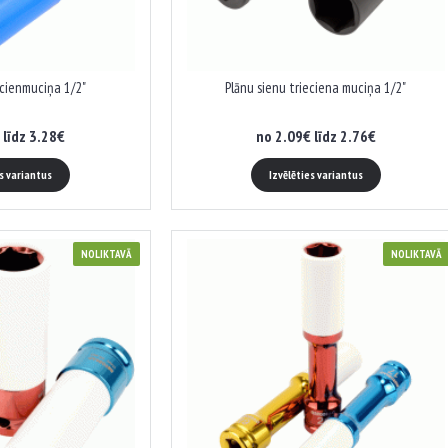
ecienmuciņa 1/2"
Plānu sienu trieciena muciņa 1/2"
 līdz 3.28€
no 2.09€ līdz 2.76€
es variantus
Izvēlēties variantus
NOLIKTAVĀ
NOLIKTAVĀ