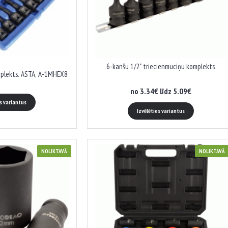
6-kanšu 1/2" triecienmuciņu komplekts
mplekts. ASTA, A-1MHEX8
no 3.34€ līdz 5.09€
es variantus
Izvēlēties variantus
NOLIKTAVĀ
NOLIKTAVĀ