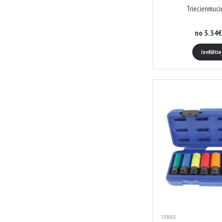
Triecienmuci
no 3.34€
Izvēlēti
370068