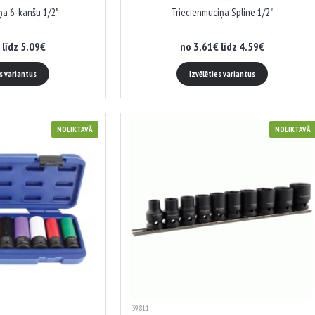
ņa 6-kanšu 1/2"
Triecienmuciņa Spline 1/2"
 līdz 5.09€
no 3.61€ līdz 4.59€
es variantus
Izvēlēties variantus
NOLIKTAVĀ
NOLIKTAVĀ
39811