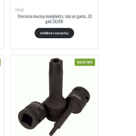
331102
Trieciena muciņu komplekts, īsās un garās, 20
gab.SILVER
Izvēlēties variantus
NOLIKTAVĀ