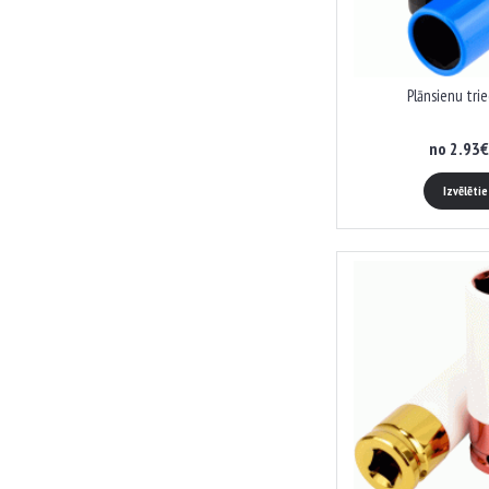
Plānsienu tri
no 2.93€
Izvēlēti