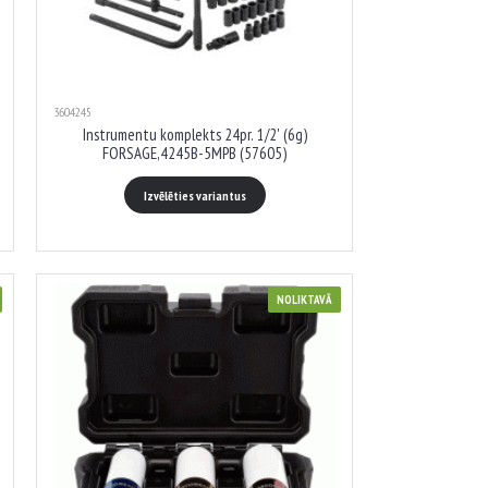
3604245
Instrumentu komplekts 24pr. 1/2' (6g)
FORSAGE,4245B-5MPB (57605)
Izvēlēties variantus
NOLIKTAVĀ