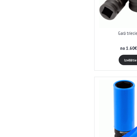
no 1.60€
Izvēlēti