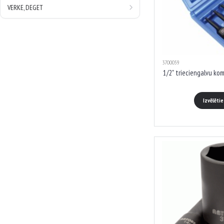
VERKE, DEGET
3700059
1/2" trieciengalvu ko
Izvēlēti