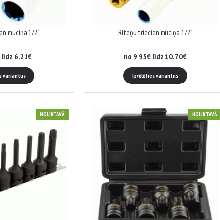
ien muciņa 1/2"
Riteņu triecien muciņa 1/2"
 līdz 6.21€
no 9.95€ līdz 10.70€
es variantus
Izvēlēties variantus
NOLIKTAVĀ
NOLIKTAVĀ