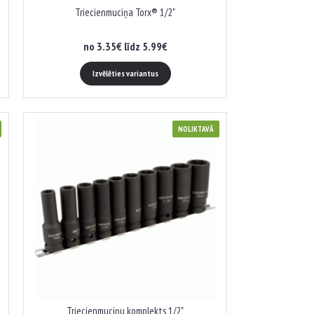
Triecienmuciņa Torx® 1/2"
no 3.35€ līdz 5.99€
Izvēlēties variantus
NOLIKTAVĀ
Triecienmuciņu komplekts 1/2"