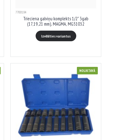
7700184
Trieciena galviņu komplekts 1/2" 3gab
(17,19,21 mm), MAGMA, MG51032
Izvēlēties variantus
NOLIKTAVĀ