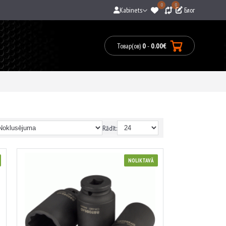
0
0
Kabinets
Блог
Товар(ов)
0
-
0.00€
0
prece(s)
-
0.00€
Rādīt:
NOLIKTAVĀ