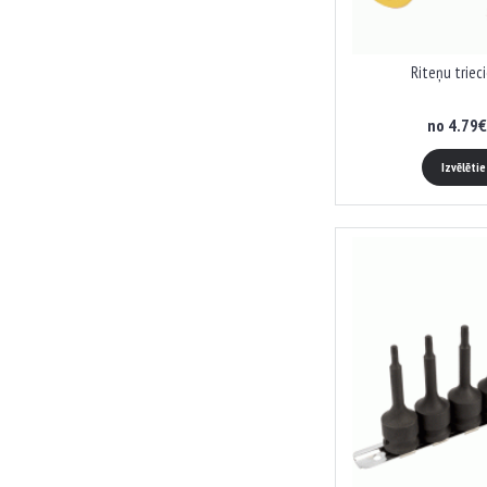
Riteņu triec
no 4.79€
Izvēlēti