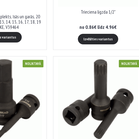
Trieciena ligzda 1/2"
lekts, īsās un garās, 20
 13, 14, 15, 16, 17, 18, 19
no 0.86€ līdz 4.96€
KE, V39464
es variantus
Izvēlēties variantus
NOLIKTAVĀ
NOLIKTAVĀ