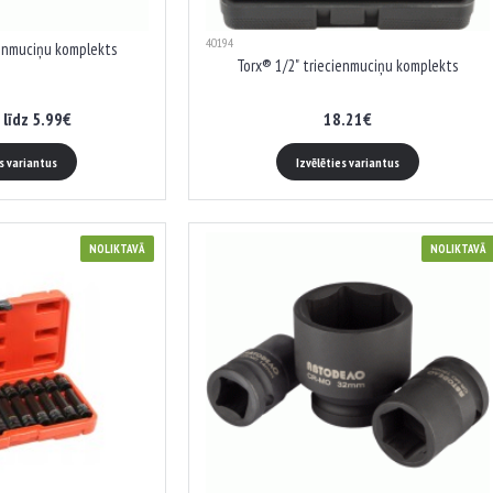
40194
ienmuciņu komplekts
Torx® 1/2" triecienmuciņu komplekts
 līdz 5.99€
18.21€
es variantus
Izvēlēties variantus
NOLIKTAVĀ
NOLIKTAVĀ