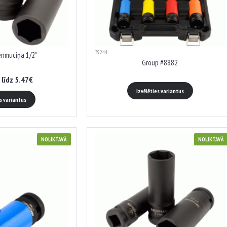
39244
Garā triecienmuciņa 1/2"
Group #8882
 līdz 5.47€
Izvēlēties variantus
es variantus
NOLIKTAVĀ
NOLIKTAVĀ