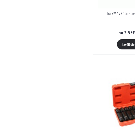
Torx® 1/2" triec
no 3.55€
Izvēlēti