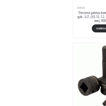
3839464
Trieciena galviņu komp
gab., 1/2', (10, 11, 12,
mm), VER
Izvēlēti