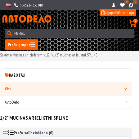
0
0
(+371) 24 330 010
Lejupielādēt katalogu
0
Preču grupas
Sākums
»
Mucinas un piederumi
»
1|2 "
»
1/2" mucinas ar ieliktni SPLINE
RAŽOTĀJI
Visi
AvtoDelo
1/2" MUCINAS AR IELIKTNI SPLINE
Preču salīdzināšana (0)