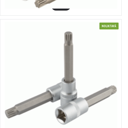
GROZĀ
NOLIKTAVĀ
Muciņa ar uzgali Spline 1/2"
no 1.08€ līdz 1.36€
Izvēlēties variantus