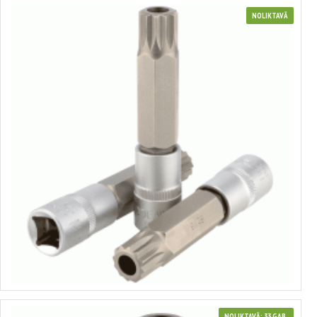
NOLIKTAVĀ
Muciņa ar uzgali Spline ar caurumu 1/2"
no 2.20€ līdz 3.00€
Izvēlēties variantus
NOLIKTAVĀ: 33 GAB.