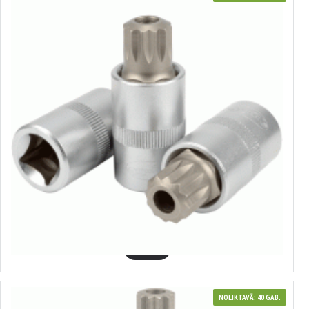
39516
Muciņa ar uzgali Spline ar caurumu 1/2"
2.89€
GROZĀ
NOLIKTAVĀ: 40 GAB.