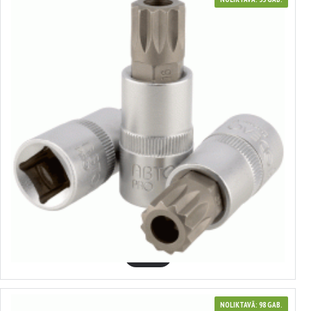
39057
Muciņa ar uzgali Spline ar caurumu 1/2"
1.62€
GROZĀ
NOLIKTAVĀ: 98 GAB.