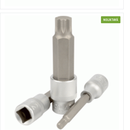
NOLIKTAVĀ
Muciņa ar uzgali Spline 1/2"
no 1.85€ līdz 3.12€
Izvēlēties variantus