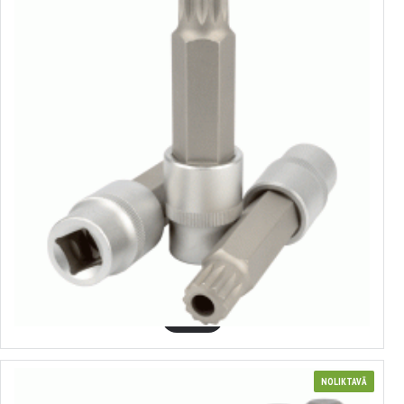
39616
Muciņa ar uzgali Spline ar caurumu 1/2"
2.66€
GROZĀ
NOLIKTAVĀ