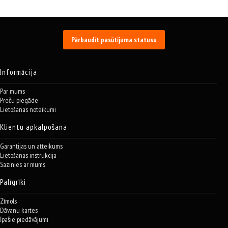
Pārbaudīt pasūtījuma statusu
Informācija
Par mums
Preču piegāde
Lietošanas noteikumi
Klientu apkalpošana
Garantijas un atteikums
Lietošanas instrukcija
Sazinies ar mums
Palīgrīki
Zīmols
Dāvanu kartes
Īpašie piedāvājumi