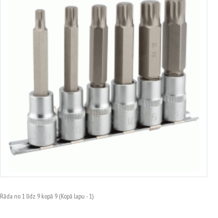
Muciņu komplekts ar uzgali Spline 1/2"
no 1.85€ līdz 3.12€
Izvēlēties variantus
Rāda no 1 līdz 9 kopā 9 (Kopā lapu - 1)