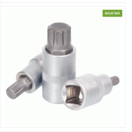
NOLIKTAVĀ
Muciņa ar uzgali Spline 1/2"
no 0.93€ līdz 3.64€
Izvēlēties variantus