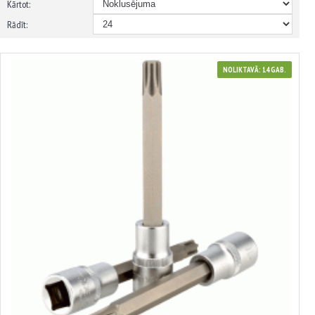
Kārtot:
Rādīt:
NOLIKTAVĀ: 14 GAB.
39910
Bloka galviņas atslēga VAG
3.65€