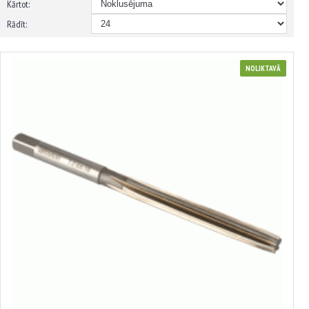
Kārtot:
Rādīt:
NOLIKTAVĀ
Rokas cilindrisks rīvurbis
no 3.75€ līdz 10.81€