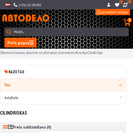
0
0
(+371) 24 330 010
Lejupielādēt katalogu
0
Preču grupas
Sākums
»
Griesanas, abrazivie un attirisanas instrumenti
»
Rivurbji
»
Cilindriskas
RAŽOTĀJI
Visi
AvtoDelo
CILINDRISKAS
Preču salīdzināšana (0)