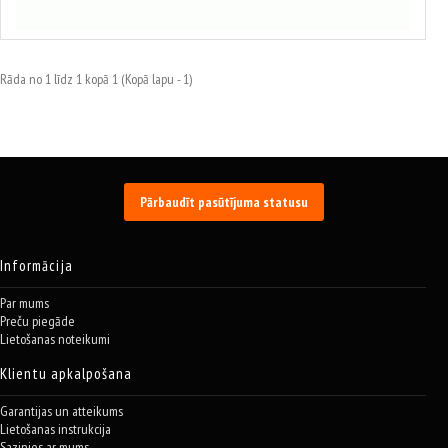
Izvēlēties variantus
Rāda no 1 līdz 1 kopā 1 (Kopā lapu - 1)
Pārbaudīt pasūtījuma statusu
Informācija
Par mums
Preču piegāde
Lietošanas noteikumi
Klientu apkalpošana
Garantijas un atteikums
Lietošanas instrukcija
Sazinies ar mums