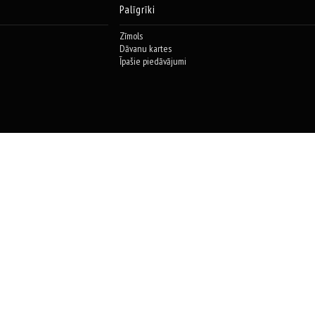
Palīgrīki
Zīmols
Dāvanu kartes
Īpašie piedāvājumi