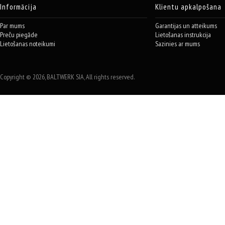
Informācija
Klientu apkalpošana
Par mums
Garantijas un atteikums
Preču piegāde
Lietošanas instrukcija
Lietošanas noteikumi
Sazinies ar mums
Copyright © 2026, BALTWERK SIA, All rights reserved.