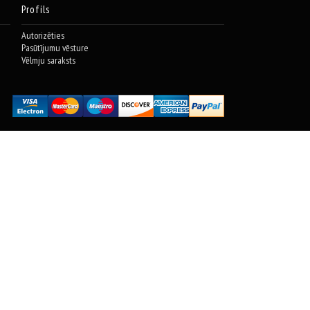
Profils
Autorizēties
Pasūtījumu vēsture
Vēlmju saraksts