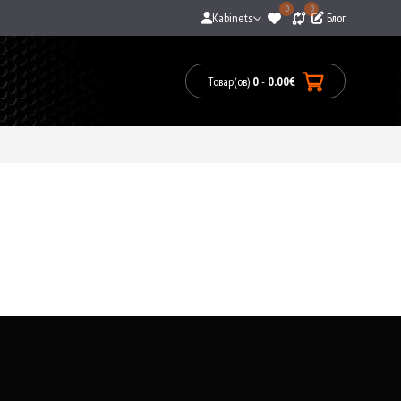
0
0
Kabinets
Блог
Товар(ов)
0
-
0.00€
0
prece(s)
-
0.00€