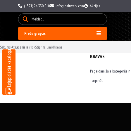
(+371) 24 330 010
info@baltwerk.com
Akcijas
Preču grupas
Sākums
»
Atsledznieka riki
»
Stiprinajumi
»
Kravas
Lejupielādēt katalogu
KRAVAS
Pagaidām šajā kategorijā n
Turpināt