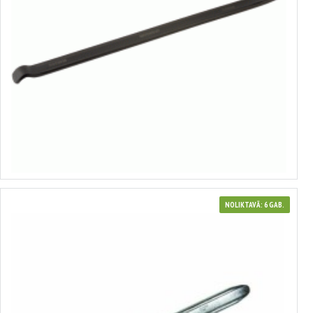
Riepu montāžas stienis
no 5.30€ līdz 6.33€
Izvēlēties variantus
NOLIKTAVĀ: 6 GAB.