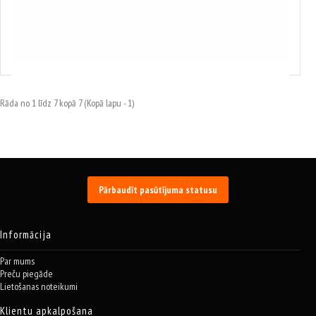
Stiprinājums 750 mm (plakans) , Condor Werkzeug, C0265/750
18.04€
Rāda no 1 līdz 7 kopā 7 (Kopā lapu - 1)
Pārbaudīt pasūtījuma statusu
Informācija
Par mums
Preču piegāde
Lietošanas noteikumi
Klientu apkalpošana