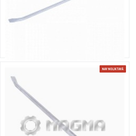
707906
Didelis laužas 36", 900 mm MAGMA
0.00€
NAV NOLIKTAVĀ