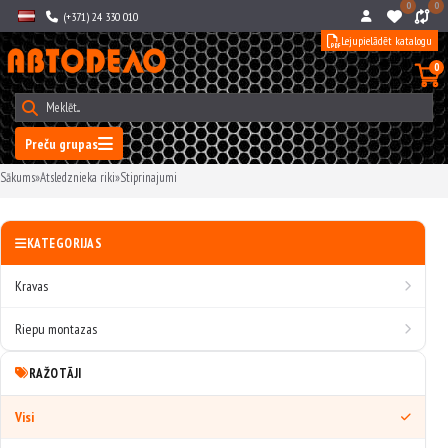
0
0
(+371) 24 330 010
Lejupielādēt katalogu
0
Preču grupas
Sākums
»
Atsledznieka riki
»
Stiprinajumi
KATEGORIJAS
Kravas
Riepu montazas
RAŽOTĀJI
Visi