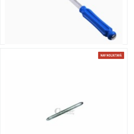
7700077
Lielais lauznis 36", 900mm MAGMA, MG50249A
28.23€
NAV NOLIKTAVĀ
340275