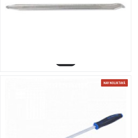
3700284
stiprinājums 602mm (plakans) , SATRA S-TL2416
4.38€
GROZĀ
NAV NOLIKTAVĀ