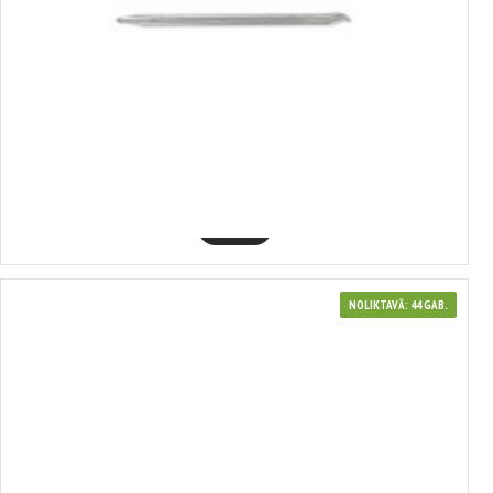
370064
stiprinājums 305 mm (plakans), SATRA
1.72€
GROZĀ
NOLIKTAVĀ: 44 GAB.