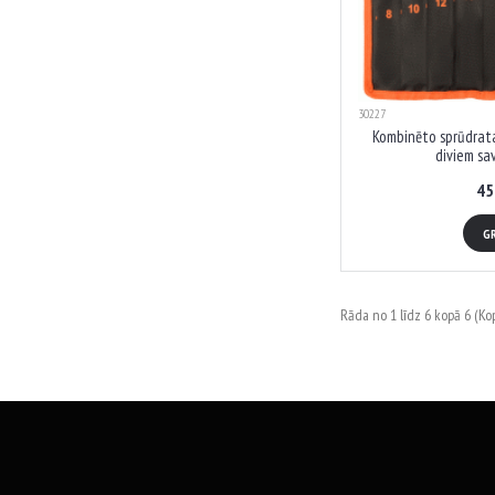
30227
Kombinēto sprūdrata
diviem sa
45
G
Rāda no 1 līdz 6 kopā 6 (Kop