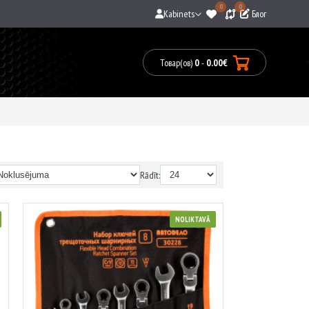
0
0
Kabinets
Блог
Товар(ов)
0
-
0.00€
0
prece(s)
-
0.00€
Rādīt:
NOLIKTAVĀ