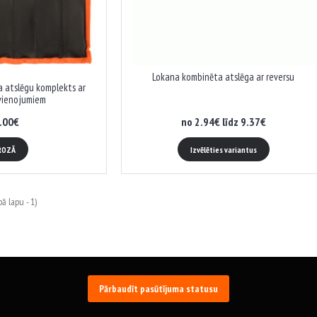
Lokana kombinēta atslēga ar reversu
 atslēgu komplekts ar
vienojumiem
.00€
no 2.94€ līdz 9.37€
ROZĀ
Izvēlēties variantus
ā lapu - 1)
Pārbaudīt pasūtījuma statusu