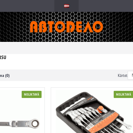
RSU
na (0)
Kārtot:
NOLIKTAVĀ
NOLIKTAVĀ