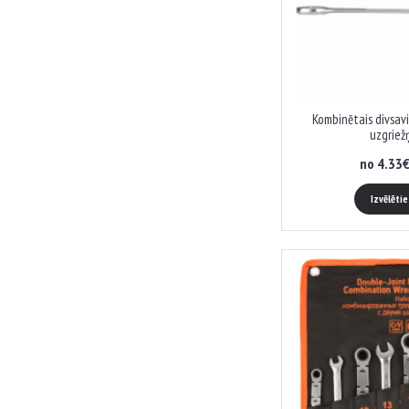
Kombinētais divsav
uzgriež
no 4.33€
Izvēlēti