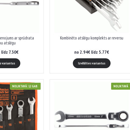
ienojums ar sprūdrata
Kombinēto atslēgu komplekts ar reversu
ņu atslēgu
 līdz 7.30€
no 2.94€ līdz 5.77€
es variantus
Izvēlēties variantus
NOLIKTAVĀ: 12 GAB.
NOLIKTAVĀ