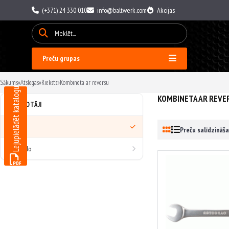
(+371) 24 330 010
info@baltwerk.com
Akcijas
Preču grupas
Sākums
»
Atslegas
»
Rieksts
»
Kombineta ar reversu
Lejupielādēt katalogu
KOMBINETA AR REVE
RAŽOTĀJI
Visi
Preču salīdzināša
AvtoDelo