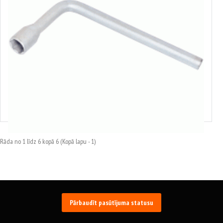
L-veida riteņatslēga
Izvēlēties variantus
Rāda no 1 līdz 6 kopā 6 (Kopā lapu - 1)
Pārbaudīt pasūtījuma statusu