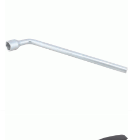
L-veida riteņatslēga
Izvēlēties variantus