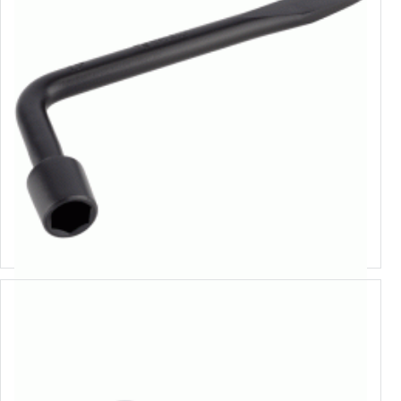
L-veida riteņatslēga
Izvēlēties variantus