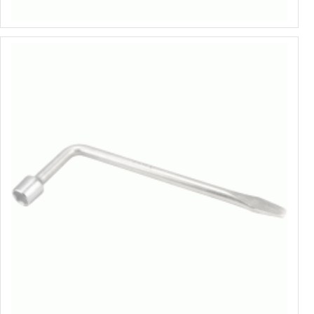
Izvēlēties variantus
L-veida riteņatslēga, pagarinatā
no 2.55€ līdz 3.30€
Izvēlēties variantus