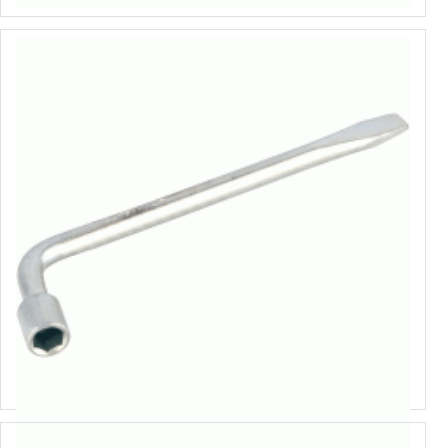
L-veida riteņatslēga
Izvēlēties variantus