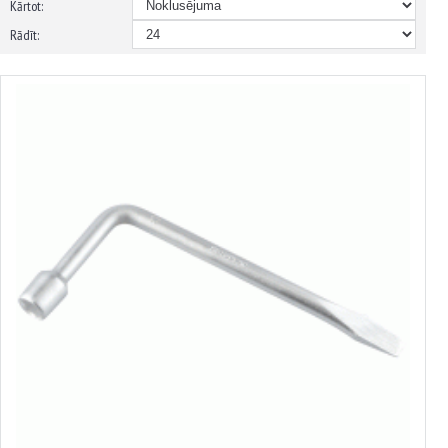
Kārtot:
Rādīt:
L-veida riteņatslēga
no 2.32€ līdz 2.95€