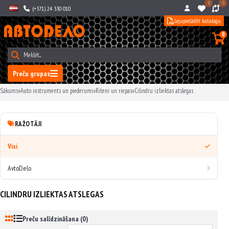
0
0
(+371) 24 330 010
Lejupielādēt katalogu
0
Preču grupas
Sākums
»
Auto instruments un piederumi
»
Riteni un riepas
»
Cilindru izliektas atslegas
RAŽOTĀJI
Visi
AvtoDelo
CILINDRU IZLIEKTAS ATSLEGAS
Preču salīdzināšana (0)