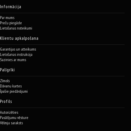
Informācija
Par mums
Preču piegāde
Lietošanas noteikumi
Klientu apkalpošana
Garantijas un atteikums
Lietošanas instrukcija
Sazinies ar mums
Palīgrīki
Zīmols
Dāvanu kartes
Īpašie piedāvājumi
Profils
Autorizēties
Pasūtījumu vēsture
Vēlmju saraksts