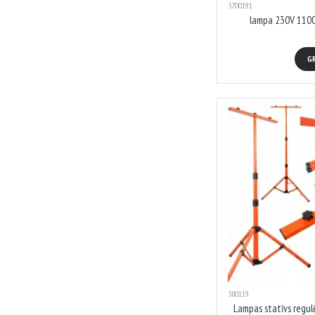
3700191
lampa 230V 1100
G
380119
Lampas statīvs regul