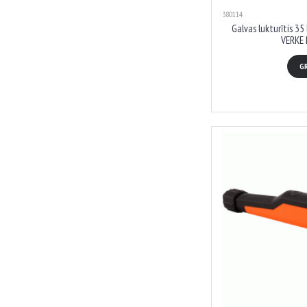
380114
Galvas lukturītis 35
VERKE
G