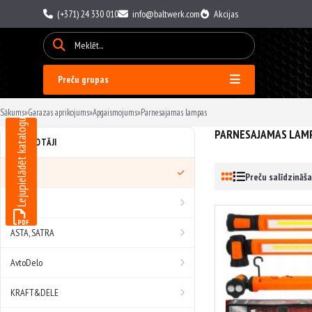
(+371) 24 330 010
info@baltwerk.com
Akcijas
Preču grupas
Sākums
»
Garazas aprikojums
»
Apgaismojums
»
Parnesajamas lampas
Lejupielādēt katalogu
PARNESAJAMAS LAM
RAŽOTĀJI
Visi
Preču salīdzināša
AMIO
ASTA, SATRA
AvtoDelo
KRAFT&DELE