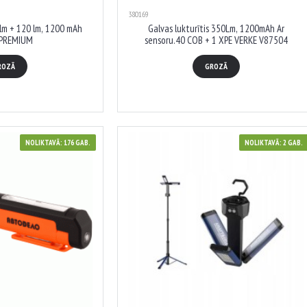
380169
 lm + 120 lm, 1200 mAh
Galvas lukturītis 350Lm, 1200mAh Ar
 PREMIUM
sensoru.40 COB + 1 XPE VERKE V87504
ROZĀ
GROZĀ
NOLIKTAVĀ: 176 GAB.
NOLIKTAVĀ: 2 GAB.