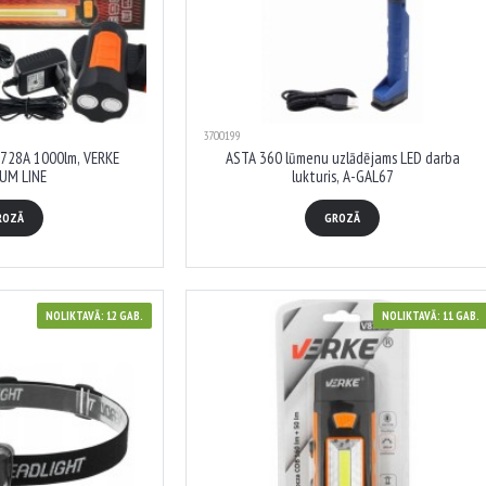
3700199
728A 1000lm, VERKE
ASTA 360 lūmenu uzlādējams LED darba
UM LINE
lukturis, A-GAL67
ROZĀ
GROZĀ
NOLIKTAVĀ: 12 GAB.
NOLIKTAVĀ: 11 GAB.