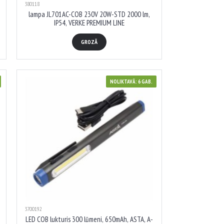
380118
lampa JL701AC-COB 230V 20W-STD 2000 lm,
IP54, VERKE PREMIUM LINE
GROZĀ
NOLIKTAVĀ: 6 GAB.
3700192
LED COB lukturis 300 lūmeni, 650mAh, ASTA, A-