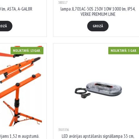
380117
 lm, ASTA, A-GAL8R
lampa JL701AC-30S 230V 10W 1000 lm, IP54,
VERKE PREMIUM LINE
ROZĀ
GROZĀ
NOLIKTAVĀ: 13 GAB.
NOLIKTAVĀ: 5 GAB.
3503336
ējams 1,52 m augstumā.
LED avārijas apstāšanās signāllampa 33 cm,