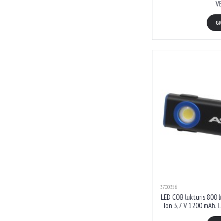
V
G
3700356
LED COB lukturis 800 
Ion 3,7 V 1200 mAh. 