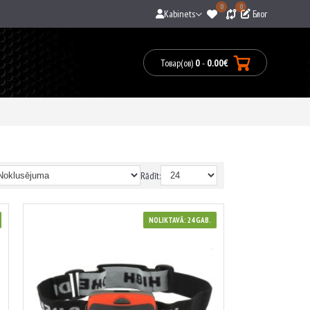
0
0
Kabinets
Блог
Товар(ов)
0
-
0.00€
0
prece(s)
-
0.00€
Rādīt:
NOLIKTAVĀ: 24 GAB.