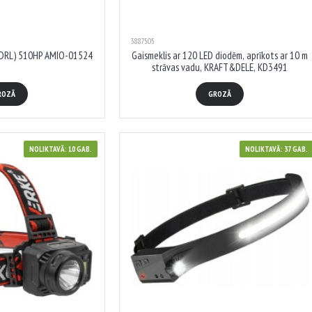
3887505
 (DRL) 510HP AMIO-01524
Gaismeklis ar 120 LED diodēm, aprīkots ar 10 m
strāvas vadu, KRAFT&DELE, KD3491
ROZĀ
GROZĀ
NOLIKTAVĀ: 10 GAB.
NOLIKTAVĀ: 37 GAB.