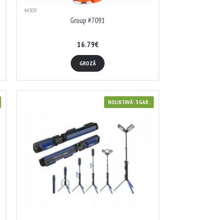
44308
Group #7091
16.79€
GROZĀ
NOLIKTAVĀ: 3 GAB.