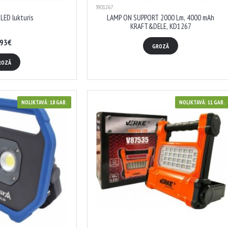
3901267
LED lukturis
LAMP ON SUPPORT 2000 Lm, 4000 mAh
KRAFT&DELE, KD1267
.93€
GROZĀ
ROZĀ
NOLIKTAVĀ: 18 GAB.
NOLIKTAVĀ: 11 GAB.