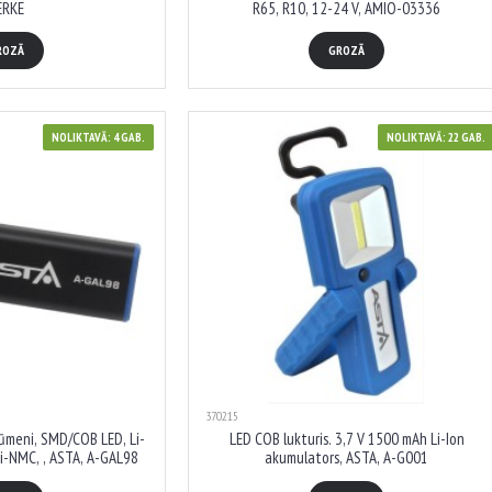
ERKE
R65, R10, 12-24 V, AMIO-03336
ROZĀ
GROZĀ
NOLIKTAVĀ: 4 GAB.
NOLIKTAVĀ: 22 GAB.
370215
lūmeni, SMD/COB LED, Li-
LED COB lukturis. 3,7 V 1500 mAh Li-Ion
Li-NMC, , ASTA, A-GAL98
akumulators, ASTA, A-G001