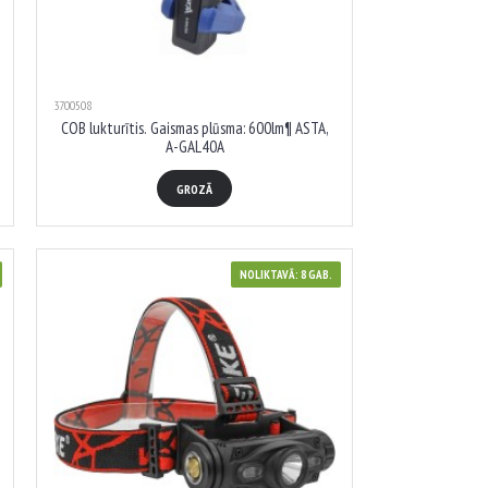
3700508
COB lukturītis. Gaismas plūsma: 600lm¶ ASTA,
A-GAL40A
GROZĀ
NOLIKTAVĀ: 8 GAB.