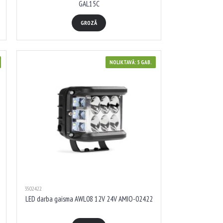
GAL15C
GROZĀ
NOLIKTAVĀ: 5 GAB.
3502422
LED darba gaisma AWL08 12V 24V AMIO-02422