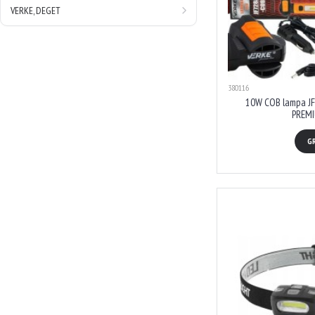
VERKE, DEGET
380116
10W COB lampa JF
PREMI
G