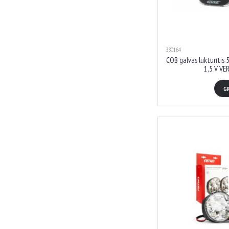
380164
COB galvas lukturītis 
1,5 V VE
G