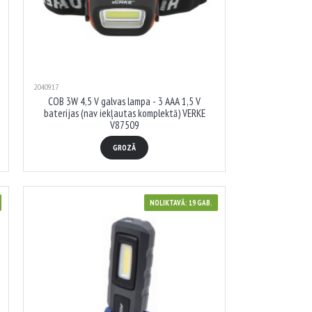
2040917
COB 3W 4,5 V galvas lampa - 3 AAA 1,5 V
baterijas (nav iekļautas komplektā) VERKE
V87509
GROZĀ
NOLIKTAVĀ: 19 GAB.