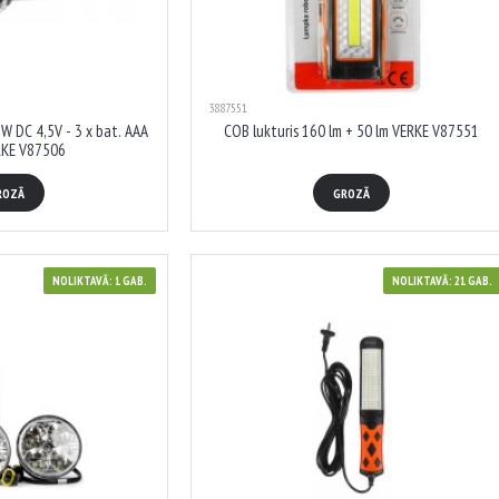
3887551
5W DC 4,5V - 3 x bat. AAA
COB lukturis 160 lm + 50 lm VERKE V87551
RKE V87506
ROZĀ
GROZĀ
NOLIKTAVĀ: 1 GAB.
NOLIKTAVĀ: 21 GAB.