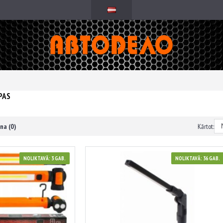
PAS
na (0)
Kārtot:
NOLIKTAVĀ: 3 GAB.
NOLIKTAVĀ: 36 GAB.