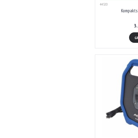
44320
Kompakts 
3
G