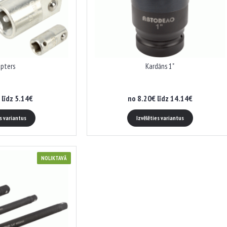
pters
Kardāns 1"
 līdz 5.14€
no 8.20€ līdz 14.14€
es variantus
Izvēlēties variantus
NOLIKTAVĀ