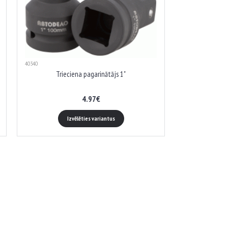
40340
Trieciena pagarinātājs 1"
4.97€
Izvēlēties variantus