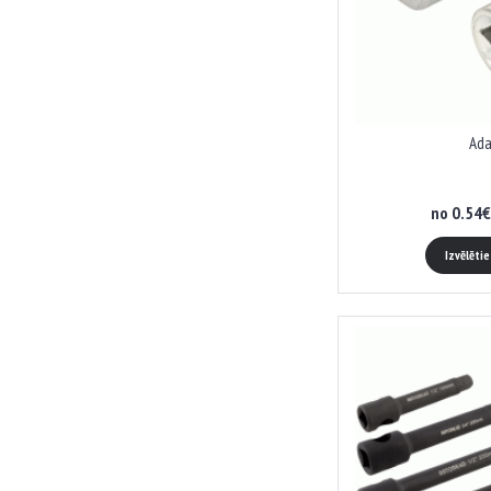
Ada
no 0.54€
Izvēlēti