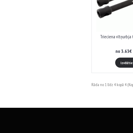
Trieciena vītņurbja 
no 3.63€ 
Izvēlēti
Rāda no 1 līdz 4 kopā 4 (Kop