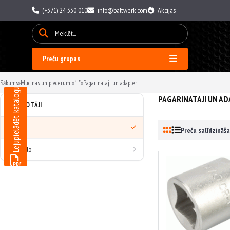
(+371) 24 330 010
info@baltwerk.com
Akcijas
Preču grupas
Sākums
»
Mucinas un piederumi
»
1 "
»
Pagarinataji un adapteri
Lejupielādēt katalogu
PAGARINATAJI UN AD
RAŽOTĀJI
Visi
Preču salīdzināša
AvtoDelo