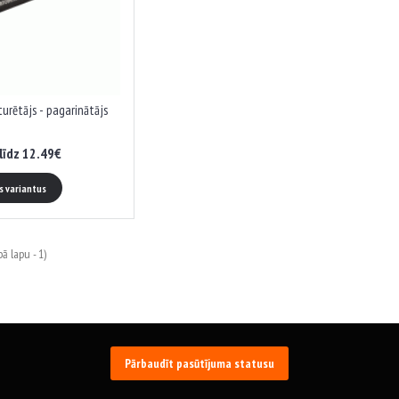
turētājs - pagarinātājs
līdz 12.49€
es variantus
ā lapu - 1)
Pārbaudīt pasūtījuma statusu