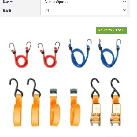
Kārtot:
Rādīt:
NOLIKTAVĀ: 1 GAB.
3503293
Transportēšanas siksnu un elastīgo auklu komplekts AMIO-03293
GROZĀ