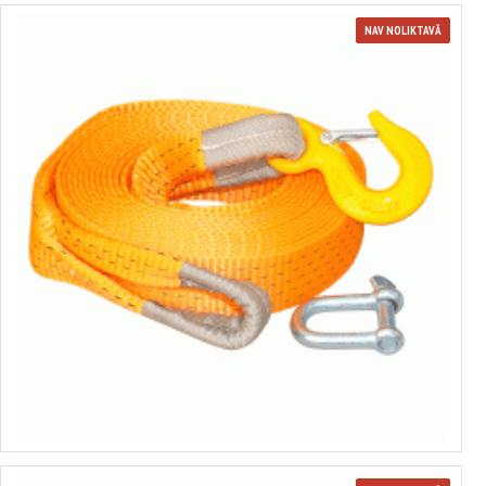
NAV NOLIKTAVĀ
Vilkšanas trose
no 13.94€ līdz 23.52€
Izvēlēties variantus