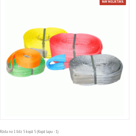
NAV NOLIKTAVĀ
Vilkšanas trose
no 11.72€ līdz 113.10€
Izvēlēties variantus
Rāda no 1 līdz 5 kopā 5 (Kopā lapu - 1)