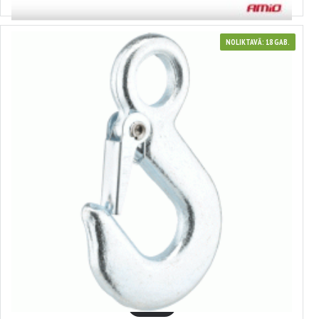
NOLIKTAVĀ: 18 GAB.
12325
Vilkšanas troses āķis Svars 0,150 kg 12325
1.40€
GROZĀ