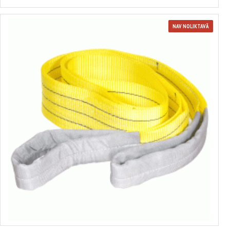
NAV NOLIKTAVĀ
Strope koka aizsardzībai pret bojājumiem
no 10.24€ līdz 19.07€
Izvēlēties variantus