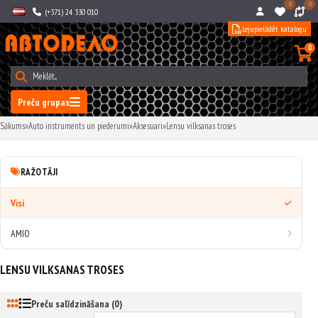
0
0
(+371) 24 330 010
Lejupielādēt katalogu
0
Preču grupas
Sākums
»
Auto instruments un piederumi
»
Aksesuari
»
Lensu vilksanas troses
RAŽOTĀJI
Visi
AMIO
LENSU VILKSANAS TROSES
Preču salīdzināšana (0)