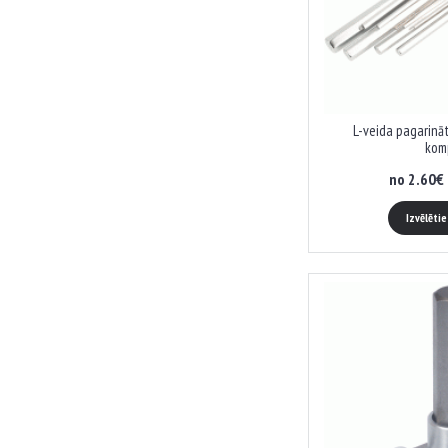
L-veida pagarinā
kom
no 2.60€ 
Izvēlēti