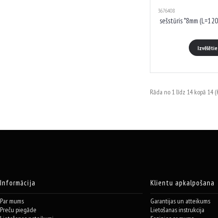
3676408
sešstūris *8mm (L=12
Izvēlēti
Rāda no 1 līdz 14 kopā 14 (K
Informācija
Klientu apkalpošana
Par mums
Garantijas un atteikums
Preču piegāde
Lietošanas instrukcija