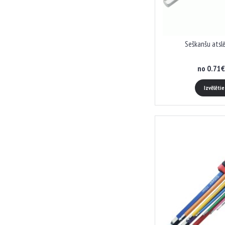
Seškanšu atslē
no 0.71€
Izvēlēti