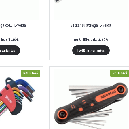
ga collu, L-veida
Seškanšu atslēga, L-veida
 līdz 1.36€
no 0.08€ līdz 3.91€
es variantus
Izvēlēties variantus
NOLIKTAVĀ
NOLIKTAVĀ