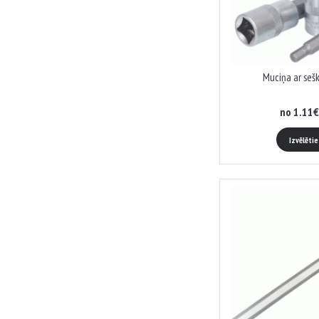
Muciņa ar sešk
no 1.11€
Izvēlēti