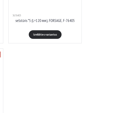
3676405
sešstūris *5 (L=120 mm), FORSAGE, F-76405
Izvēlēties variantus