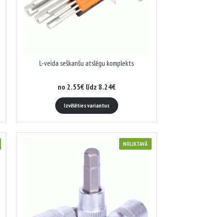
L-veida seškanšu atslēgu komplekts
no 2.55€ līdz 8.24€
Izvēlēties variantus
NOLIKTAVĀ