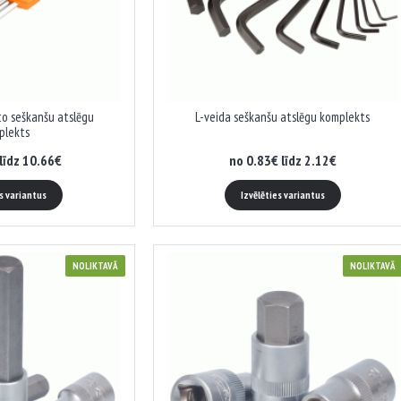
to seškanšu atslēgu
L-veida seškanšu atslēgu komplekts
plekts
līdz 10.66€
no 0.83€ līdz 2.12€
es variantus
Izvēlēties variantus
NOLIKTAVĀ
NOLIKTAVĀ