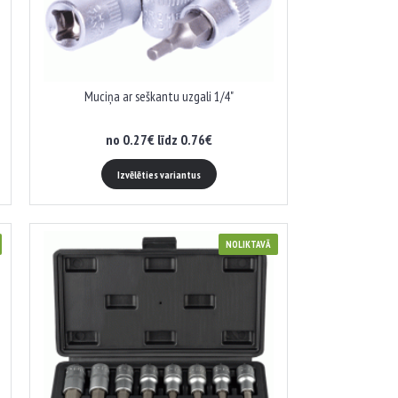
Muciņa ar seškantu uzgali 1/4"
no 0.27€ līdz 0.76€
Izvēlēties variantus
NOLIKTAVĀ