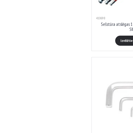
410698
Sešstūra atslēgas 
SI
Izvēlēti