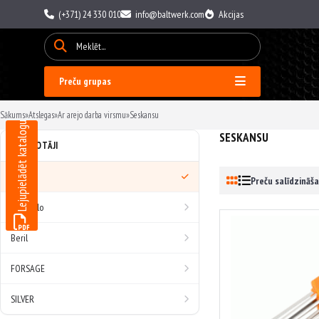
(+371) 24 330 010
info@baltwerk.com
Akcijas
Preču grupas
Sākums
»
Atslegas
»
Ar arejo darba virsmu
»
Seskansu
Lejupielādēt katalogu
SESKANSU
RAŽOTĀJI
Visi
Preču salīdzināša
AvtoDelo
Beril
FORSAGE
SILVER