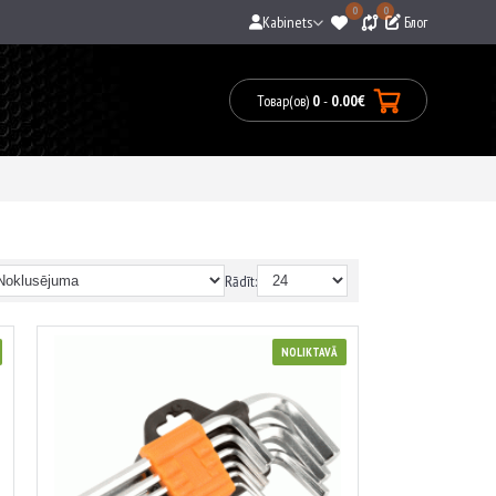
0
0
Kabinets
Блог
Товар(ов)
0
-
0.00€
0
prece(s)
-
0.00€
Rādīt:
NOLIKTAVĀ