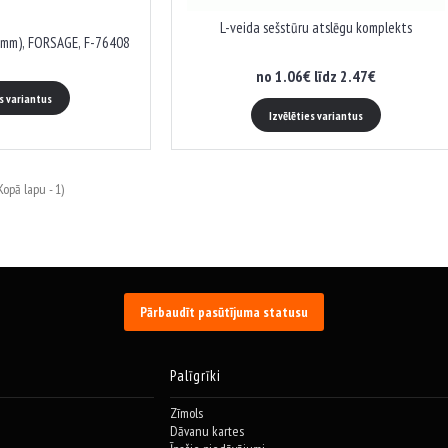
L-veida sešstūru atslēgu komplekts
0mm), FORSAGE, F-76408
no 1.06€ līdz 2.47€
es variantus
Izvēlēties variantus
opā lapu - 1)
Pārbaudīt pasūtījuma statusu
Palīgrīki
Zīmols
Dāvanu kartes