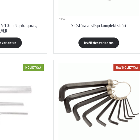
30348
1,5-10mm 9gab. garas,
Sešstūra atslēgu komplekts būrī
LVER
es variantus
Izvēlēties variantus
NOLIKTAVĀ
NAV NOLIKTAVĀ