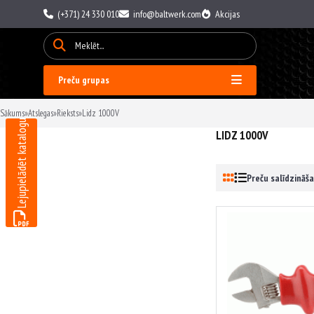
(+371) 24 330 010
info@baltwerk.com
Akcijas
Preču grupas
Sākums
»
Atslegas
»
Rieksts
»
Lidz 1000V
Lejupielādēt katalogu
LIDZ 1000V
Preču salīdzināša