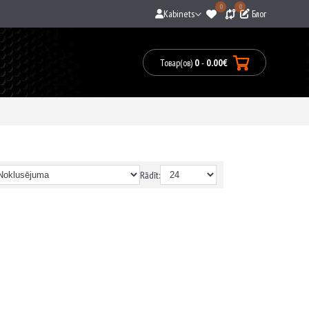
0
0
Kabinets
Блог
Товар(ов)
0
-
0.00€
0
prece(s)
-
0.00€
Rādīt: