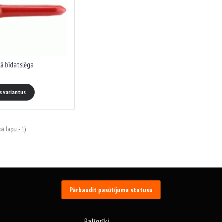
kā bīdatslēga
es variantus
ā lapu - 1)
Pārbaudīt pasūtījuma statusu
Palīgrīki