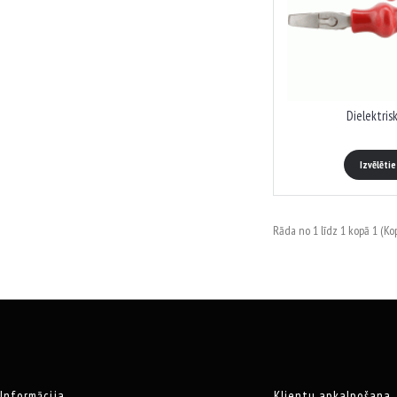
Dielektris
Izvēlēti
Rāda no 1 līdz 1 kopā 1 (Kop
Informācija
Klientu apkalpošana