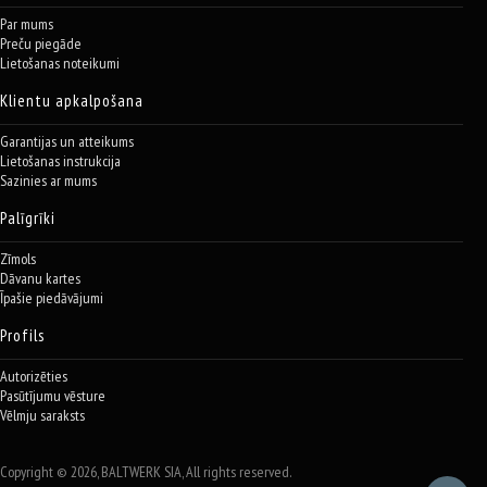
Par mums
Preču piegāde
Lietošanas noteikumi
Klientu apkalpošana
Garantijas un atteikums
Lietošanas instrukcija
Sazinies ar mums
Palīgrīki
Zīmols
Dāvanu kartes
Īpašie piedāvājumi
Profils
Autorizēties
Pasūtījumu vēsture
Vēlmju saraksts
Copyright © 2026, BALTWERK SIA, All rights reserved.