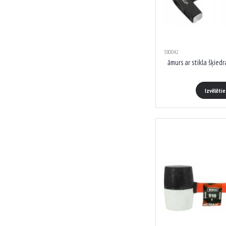
380042
āmurs ar stikla šķied
Izvēlēti