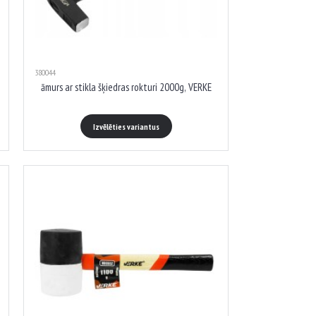
380044
āmurs ar stikla šķiedras rokturi 2000g, VERKE
Izvēlēties variantus