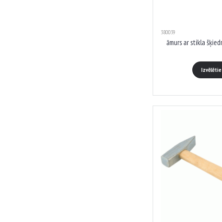
380039
āmurs ar stikla šķied
Izvēlēti