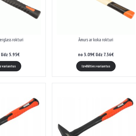
erglass rokturi
Āmurs ar koka rokturi
 līdz 5.95€
no 3.09€ līdz 7.36€
es variantus
Izvēlēties variantus