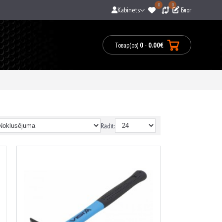
0
0
Kabinets
Блог
Товар(ов)
0
-
0.00€
0
prece(s)
-
0.00€
Rādīt: