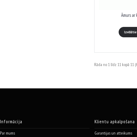
Āmurs ar 
Izvēlēti
Rāda no 1 līdz 11 kopā 11 (K
Informācija
Klientu apkalpošana
Par mums
Garantijas un atteikums