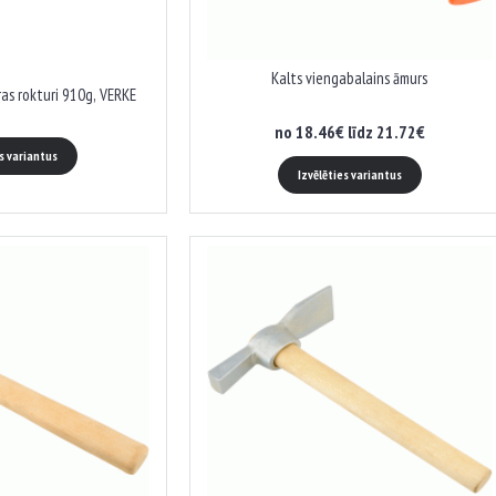
Kalts viengabalains āmurs
ras rokturi 910g, VERKE
no 18.46€ līdz 21.72€
es variantus
Izvēlēties variantus