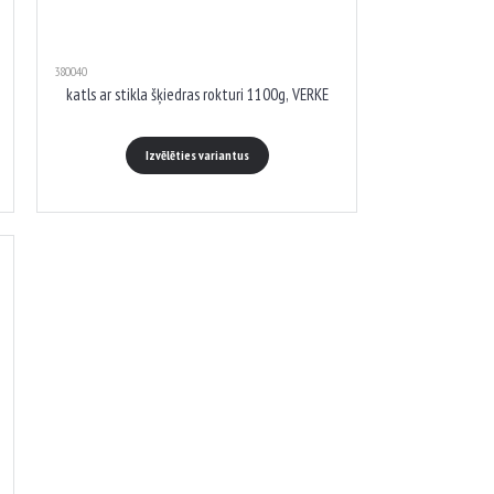
380040
katls ar stikla šķiedras rokturi 1100g, VERKE
Izvēlēties variantus