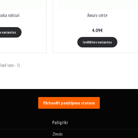
koka rokturi
Āmurs-cērte
4.09€
es variantus
Izvēlēties variantus
opā lapu - 1)
Pārbaudīt pasūtījuma statusu
Palīgrīki
Zīmols