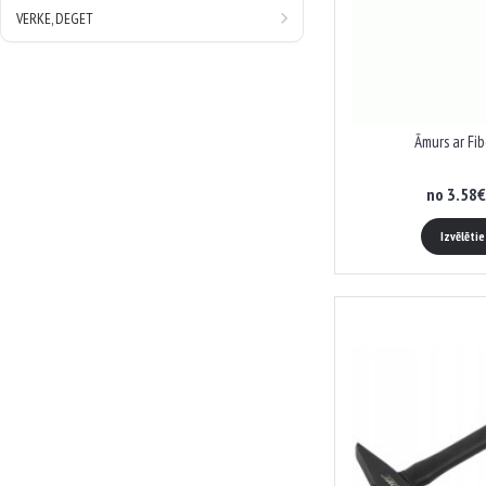
VERKE, DEGET
Āmurs ar Fib
no 3.58€
Izvēlēti