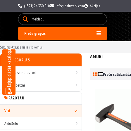
(+371) 24 330 010
info@baltwerk.com
Akcijas
Preču grupas
Sākums
»
Atsledznieka riki
»
Amuri
Lejupielādēt katalogu
AMURI
KATEGORIJAS
Ar stikla skiedras rokturi
Preču salīdzināša
Kvadratbelzni
RAŽOTĀJI
Visi
AvtoDelo