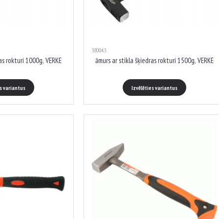
380043
ras rokturi 1000g, VERKE
āmurs ar stikla šķiedras rokturi 1500g, VERKE
es variantus
Izvēlēties variantus