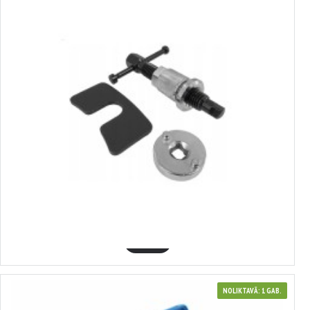
3700152
bremžu cilindru padziļināšanas instruments , SATRA
8.54€
GROZĀ
NOLIKTAVĀ: 1 GAB.