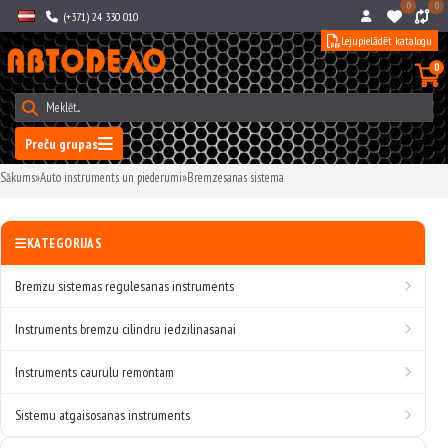
0
0
(+371) 24 330 010
Lejupielādēt katalogu
0
Preču grupas
Sākums
»
Auto instruments un piederumi
»
Bremzesanas sistema
KATEGORIJAS
Bremzu sistemas regulesanas instruments
Instruments bremzu cilindru iedzilinasanai
Instruments caurulu remontam
Sistemu atgaisosanas instruments