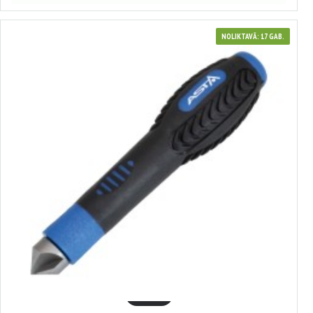
NOLIKTAVĀ: 17 GAB.
370057
Bremžu caurules pagarinātājs O3 - 12MM, Asta
10.09€
GROZĀ