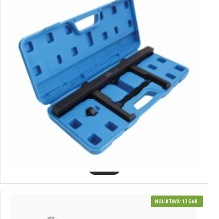
370003
Bremžu diska noņemšanas instruments 170-400mm Satra
54.74€
GROZĀ
NOLIKTAVĀ: 13 GAB.