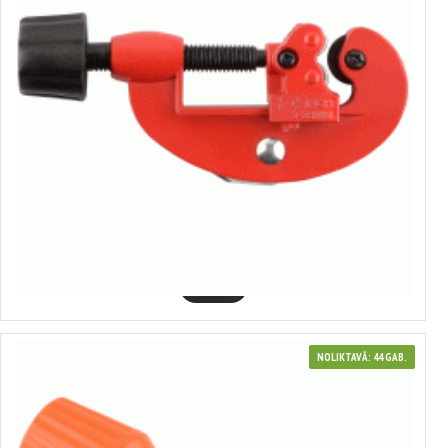
40411
Cauruļgrieznis bremžu caurulēm
3.59€
GROZĀ
NOLIKTAVĀ: 44 GAB.