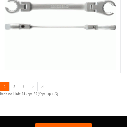
Group #8968
no 3.67€ līdz 5.72€
Izvēlēties variantus
1
2
3
>
>|
Rāda no 1 līdz 24 kopā 55 (Kopā lapu - 3)