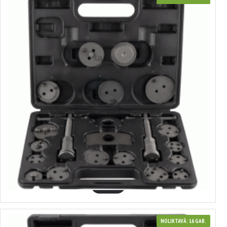
40430
Bremžu cilindru atspiedēju komplekts
19.93€
GROZĀ
NOLIKTAVĀ: 16 GAB.