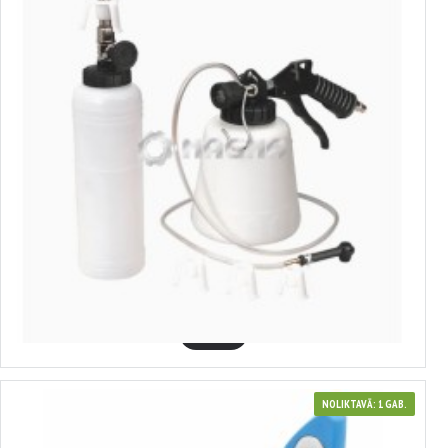
7700109
BREMŽU ŠĶIDRUMA NOMAIŅAS UN SŪKNĒŠANAS
KOMPLEKTS,MAGMA,MG50445
14.44€
GROZĀ
NOLIKTAVĀ: 1 GAB.