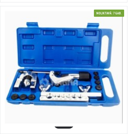
NOLIKTAVĀ: 7 GAB.
7700050
Bremžu caurulīšu komplekts, 5, 6, 8, 10, 12, 14, 16 mm, MAGMA,
MG51245
18.97€
GROZĀ