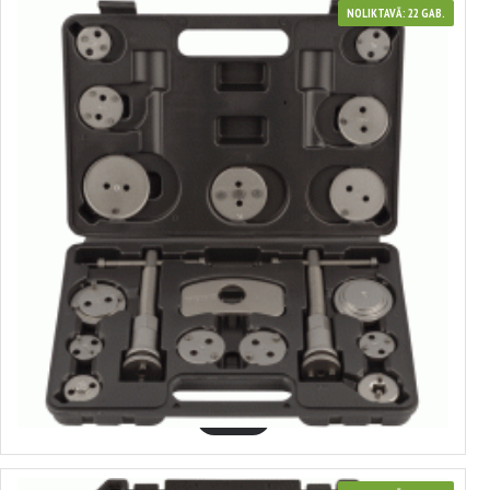
NOLIKTAVĀ: 22 GAB.
40400
Bremžu cilindru atspiedēju komplekts
20.99€
GROZĀ