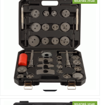
NOLIKTAVĀ: 29 GAB.
40511
Bremžu cilindru atspiedēju komplekts
44.75€
GROZĀ
NOLIKTAVĀ: 10 GAB.