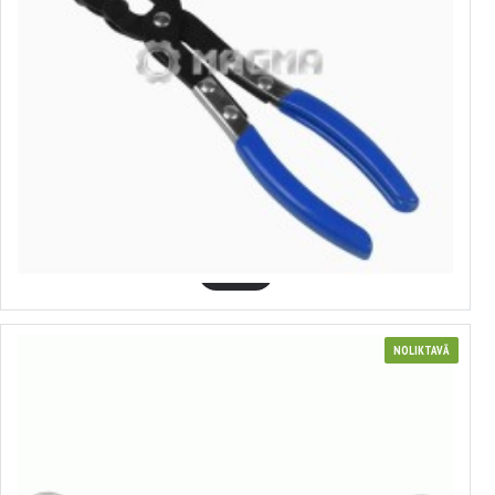
344371
Dūmvadu cauruļu griezējs, o19-83 mm, MAGMA MG50761
17.07€
GROZĀ
NOLIKTAVĀ