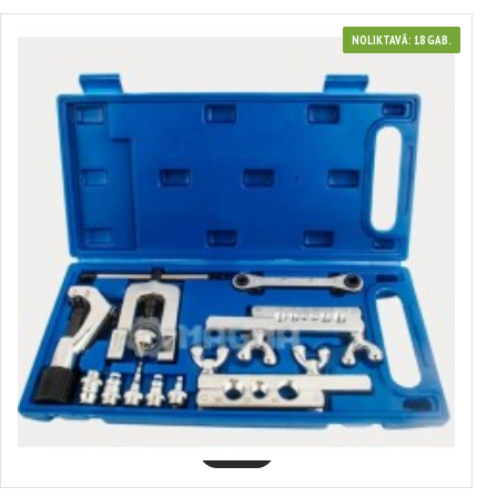
NOLIKTAVĀ: 18 GAB.
7700055
BREMŽU CAURULĪŠU PAGARINĀŠANAS KOMPLEKTS, 1/8", 3/16", 1/4", 5/16",
3/8", 7/16", (3/16", 1/4", 3/8"), 5/16", 1/2", 5/8", 3/4", MAGMA, MG51246
22.24€
GROZĀ