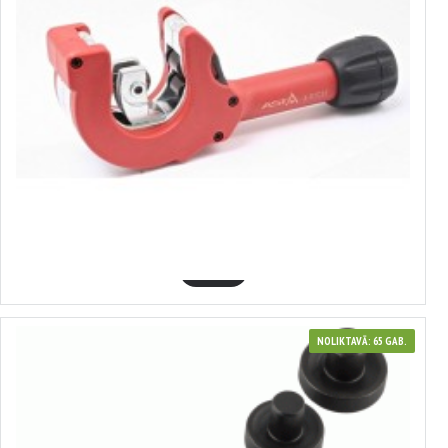
370149
CAURUĻU GRIEZĒJS - 12-35 MM (AR SPRŪDRATA MEHĀNISMU), ASTA
11.88€
GROZĀ
NOLIKTAVĀ: 65 GAB.