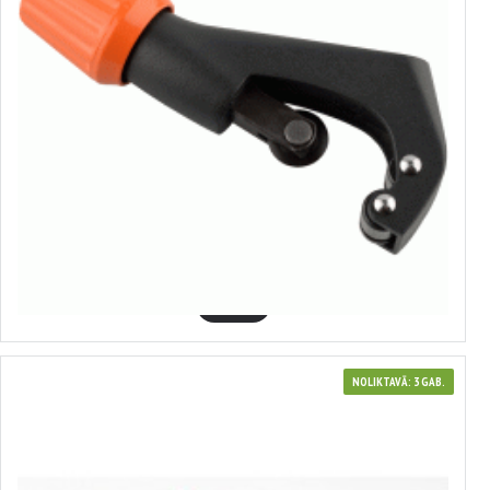
40362
Cauruļgrieznis bremžu caurulēm
4.59€
GROZĀ
NOLIKTAVĀ: 3 GAB.