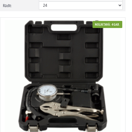
Rādīt:
NOLIKTAVĀ: 4 GAB.
40909
Aksiālās izslīdēšanas testa komplekts
44.01€