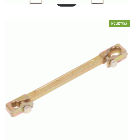
GROZĀ
NOLIKTAVĀ
Atgaisošanas atslēga
no 2.40€ līdz 2.84€
Izvēlēties variantus