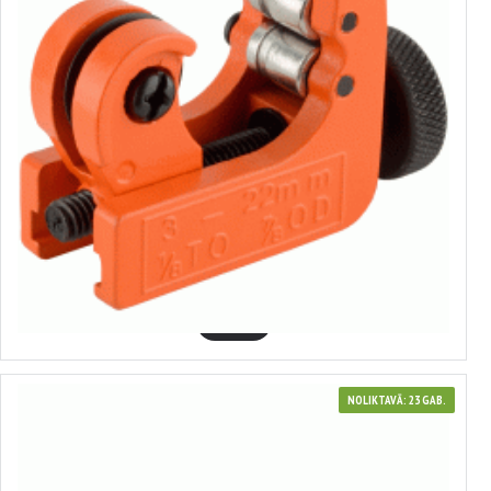
40361
Cauruļgrieznis bremžu caurulēm
2.90€
GROZĀ
NOLIKTAVĀ: 23 GAB.