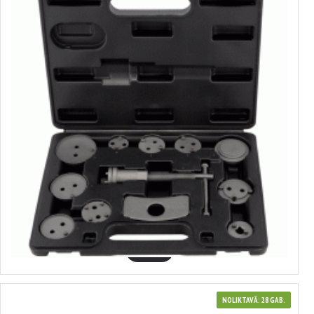
40401
Bremžu cilindru atspiedēju komplekts
13.16€
GROZĀ
NOLIKTAVĀ: 28 GAB.