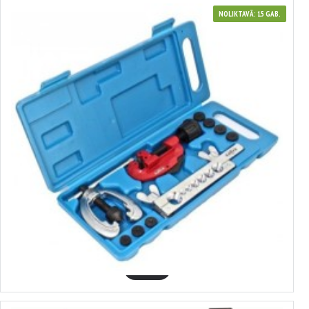
NOLIKTAVĀ: 15 GAB.
370193
BREMŽU CAURUĻU PAPLAŠINĀŠANAS KOMPLEKTS, SATRA
17.93€
GROZĀ