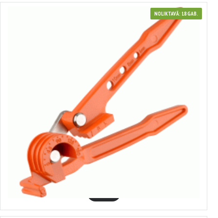
NOLIKTAVĀ: 18 GAB.
40761
Bremžu cauruļu liekšanas instruments
7.54€
GROZĀ