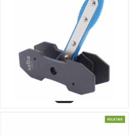
370051
bremžu suporta cilindra padziļināšanas ierīce 48-75 mm SATRA
12.72€
GROZĀ
NOLIKTAVĀ