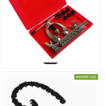
410589
Cauruļu izvēršanas komplekts 8gab.SILVER
11.30€
GROZĀ
NOLIKTAVĀ: 1 GAB.