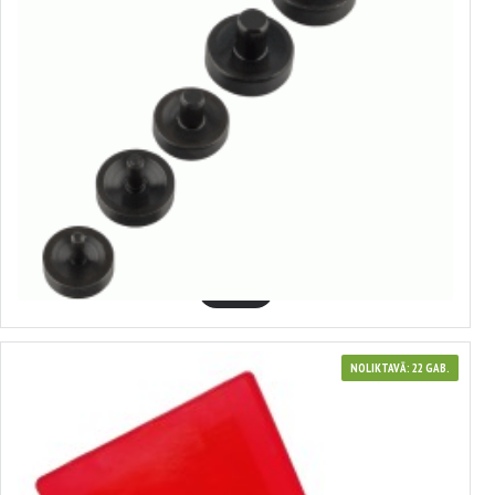
40167
Cauruļu izlīdzināšanas caurumotāju komplekts
2.24€
GROZĀ
NOLIKTAVĀ: 22 GAB.