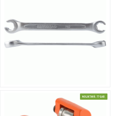
Cauruļatslēga
no 0.81€ līdz 5.23€
Izvēlēties variantus
NOLIKTAVĀ: 77 GAB.