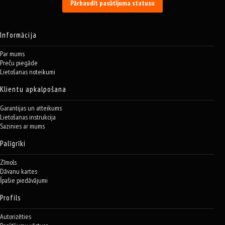
Pārbaudīt pasūtījuma statusu
Informācija
Par mums
Preču piegāde
Lietošanas noteikumi
Klientu apkalpošana
Garantijas un atteikums
Lietošanas instrukcija
Sazinies ar mums
Palīgrīki
Zīmols
Dāvanu kartes
Īpašie piedāvājumi
Profils
Autorizēties