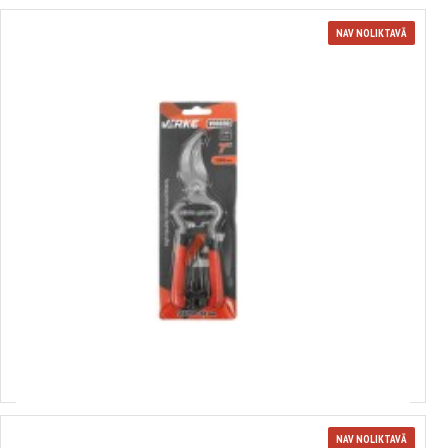
NAV NOLIKTAVĀ
3806690
dārza dārza grieznes 180 mm., VERKE V06690
4.34€
NAV NOLIKTAVĀ