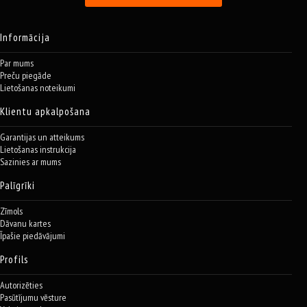
Informācija
Par mums
Preču piegāde
Lietošanas noteikumi
Klientu apkalpošana
Garantijas un atteikums
Lietošanas instrukcija
Sazinies ar mums
Palīgrīki
Zīmols
Dāvanu kartes
Īpašie piedāvājumi
Profils
Autorizēties
Pasūtījumu vēsture