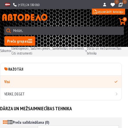
0
0
(+371) 24 330 010
Lejupielādēt katalogu
0
Preču grupas
Elektropreces , Sadzīves preces , Santehnikas instrumenti ,
Dārza un mežsaimniecības
Sākums
»
»
Citi instrumenti
tehnika
RAŽOTĀJI
Visi
VERKE, DEGET
DĀRZA UN MEŽSAIMNIECĪBAS TEHNIKA
Preču salīdzināšana (0)