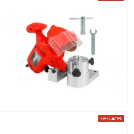
380131
Ķēdes asinātājs 220 W, 7500 apgr./min,VERKE
32.13€
NAV NOLIKTAVĀ