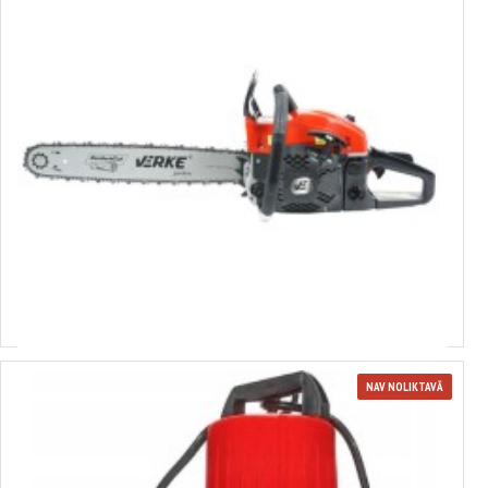
380183
Ķēdes zāģis 3,5 ZS. 50cm VERKE GARDEN
93.10€
NAV NOLIKTAVĀ