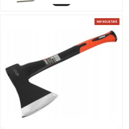
GROZĀ
NAV NOLIKTAVĀ
380045
cirvis ar stikla šķiedras rokturi1,0kg, VERKE
11.10€