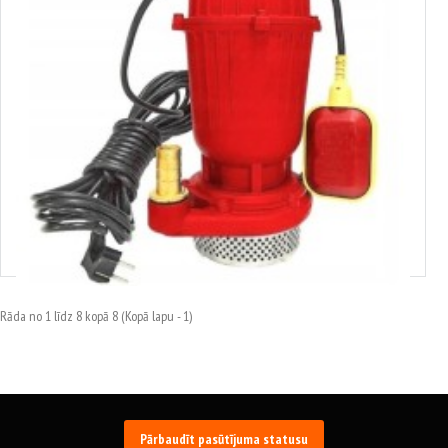
380120
VERKE sūknis
58.75€
Rāda no 1 līdz 8 kopā 8 (Kopā lapu - 1)
Pārbaudīt pasūtījuma statusu