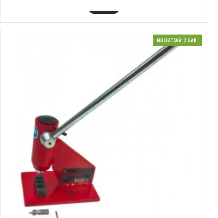
GROZĀ
NOLIKTAVĀ: 2 GAB.
380184
VERKE ķēdes zāģu kniedēšanas prese
34.13€