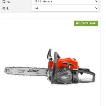
Kārtot:
Rādīt:
NOLIKTAVĀ: 3 GAB.
380185
38 cm 3,5 ZS motorzāģis. VERKE GARDEN
90.79€