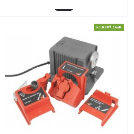
GROZĀ
NOLIKTAVĀ: 1 GAB.
380187
Elektriskais universālais asināmais 65 W 6000 apgr./min VERKE
39.39€