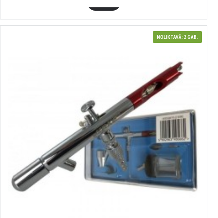
GROZĀ
NOLIKTAVĀ: 2 GAB.
380038
Aerogrāfs 0,35mm 22ml (PS-22), VERKE
18.83€
GROZĀ