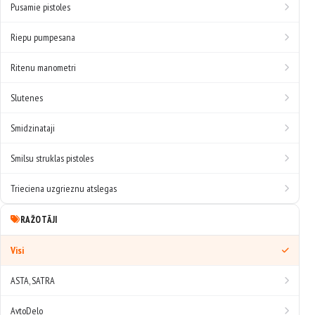
Pusamie pistoles
Riepu pumpesana
Ritenu manometri
Slutenes
Smidzinataji
Smilsu struklas pistoles
Trieciena uzgrieznu atslegas
RAŽOTĀJI
Visi
ASTA, SATRA
AvtoDelo