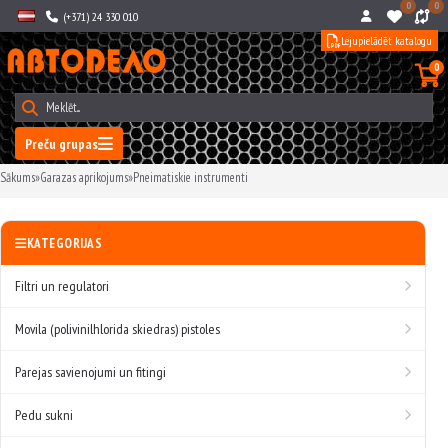
0
0
(+371) 24 330 010
Lejupielādēt katalogu
0
Preču grupas
Sākums
»
Garazas aprikojums
»
Pneimatiskie instrumenti
KATEGORIJAS
Filtri un regulatori
Movila (polivinilhlorida skiedras) pistoles
Parejas savienojumi un fitingi
Pedu sukni