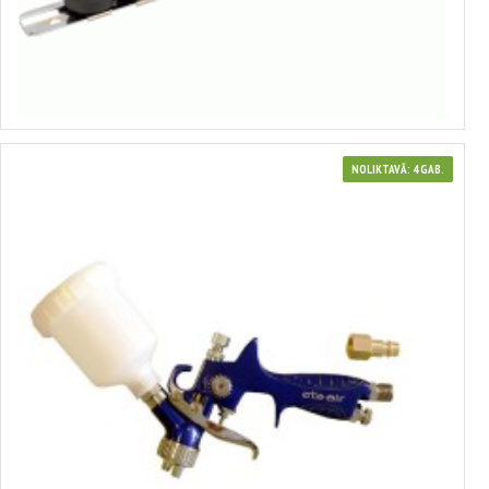
no 3.34€ līdz 5.09€
Izvēlēties variantus
NOLIKTAVĀ: 4 GAB.
3720148
60-100L/MIN augšējās tvertnes smidzinātājs, mini HVLP, 120ML, 0,8MM,