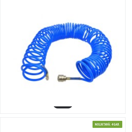
3720052
augstspiediena šļūtene 7,5 m (5x8 mm) 10bar, ERBA (Austrija) 20052
4.24€
GROZĀ
NOLIKTAVĀ: 4 GAB.