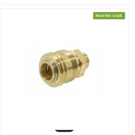
NOLIKTAVĀ: 15 GAB.
3381366
Ātrās noņemšanas savienotājs, ārējā vītne 3/8' VERKE, V81366
4.02€
GROZĀ