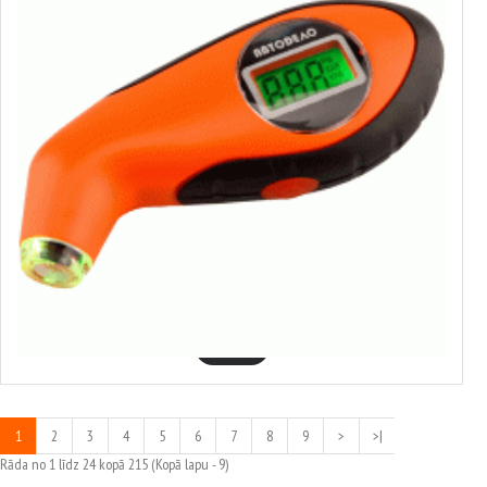
42309
Digitālais riepu spiediena mērītājs
5.66€
GROZĀ
1
2
3
4
5
6
7
8
9
>
>|
Rāda no 1 līdz 24 kopā 215 (Kopā lapu - 9)