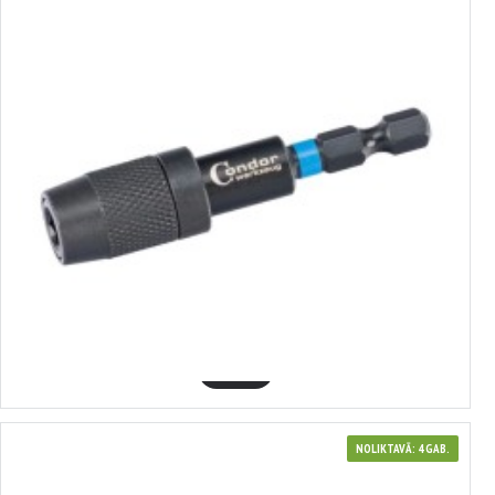
341261
BIT turētājs 1/4" , 67 mm, Condor Werkzeug, C21261
6.55€
GROZĀ
NOLIKTAVĀ: 4 GAB.