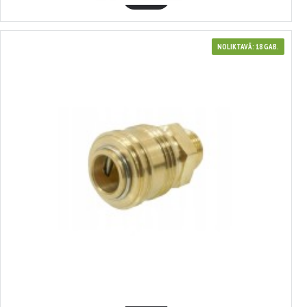
NOLIKTAVĀ: 18 GAB.
3381362
Ātrās noņemšanas savienotājs, 1/4' ārējā vītne VERKE, V81362
3.48€
GROZĀ