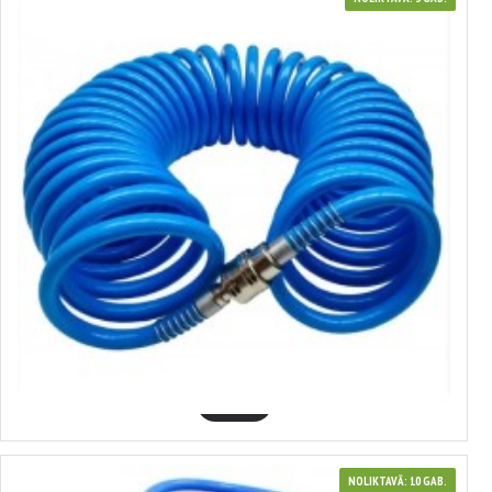
3700264
augstspiediena šļūtene (spirālveida), 9,55-12,7 mm X12M ASTA
UCS98A237512PS
14.88€
GROZĀ
NOLIKTAVĀ: 10 GAB.