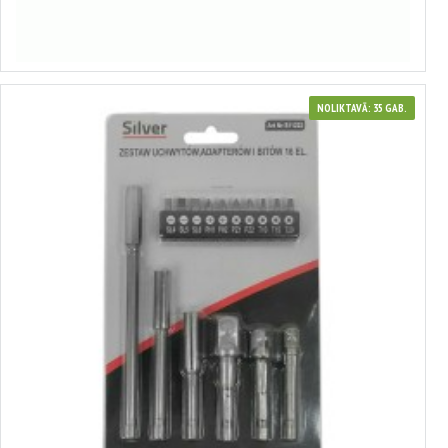
Izvēlēties variantus
NOLIKTAVĀ: 35 GAB.
411222
Adapteru komplekts 16 gab SILVER
4.49€