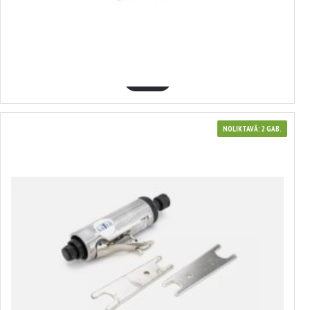
380125
"Pneimatiskā slīpmašīna, taisna, garums 3 mm+6 mm/125 mm, 6,3 bar: 3
mm, 6 mm, VERKE, V81410"
44.00€
GROZĀ
NOLIKTAVĀ: 2 GAB.
370191