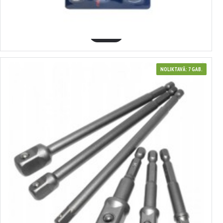
3.09€
GROZĀ
NOLIKTAVĀ: 7 GAB.
411225
Adapteri 1/4, 3/8, 1/2, sudraba S11225