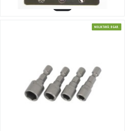
GROZĀ
NOLIKTAVĀ: 8 GAB.
346921
Adapteru komplekts ar MAGNETU, 1/4', 6, 7, 8, 10 mm Condor Werkzeug,
C16921
4.74€