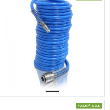
342005
augstspiediena šļūtene 15m (5x8 mm) 10bar, ERBA (Austrija) ERBA-
20053
5.09€
GROZĀ
NOLIKTAVĀ: 20 GAB.