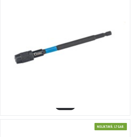
341262
BIT turētājs 1/4" , 150 mm, Condor Werkzeug, C21262
8.47€
GROZĀ
NOLIKTAVĀ: 17 GAB.