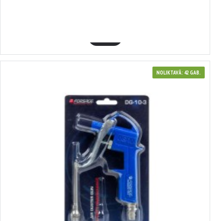
3-4BAR, ERBA 20148
20.59€
GROZĀ
NOLIKTAVĀ: 42 GAB.
3626071
80 mm, FORSAGE, DG-10-3, 80 mm, FORSAGE, DG-10-3