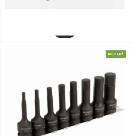
6 MM SLĪPMAŠĪNA, SATRA, S - 824
36.64€
GROZĀ
NOLIKTAVĀ
6-kanšu 1/2" triecienmuciņu komplekts