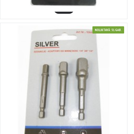
GROZĀ
NOLIKTAVĀ: 51 GAB.
331064
Adapteru komplekts 3 gab SILVER
1.90€