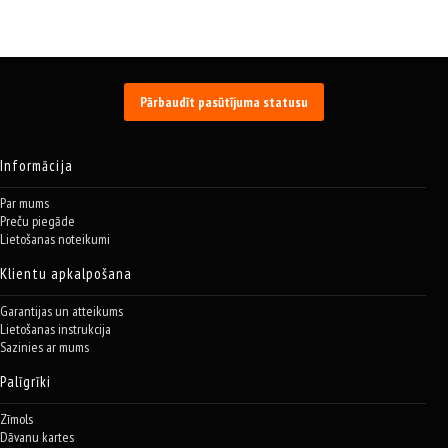
Pārbaudīt pasūtījuma statusu
Informācija
Par mums
Preču piegāde
Lietošanas noteikumi
Klientu apkalpošana
Garantijas un atteikums
Lietošanas instrukcija
Sazinies ar mums
Palīgrīki
Zīmols
Dāvanu kartes