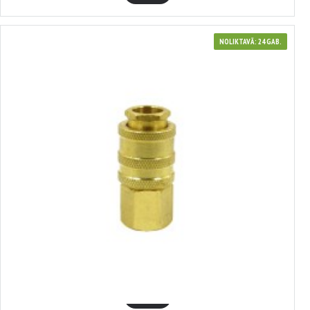
NOLIKTAVĀ: 24 GAB.
3381363
Ātrās noņemšanas savienotājs, 3/8' vītne VERKE, V81363
3.90€
GROZĀ