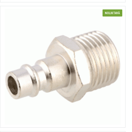
NOLIKTAVĀ
Ātri noņemams uzgalis
no 0.71€ līdz 1.61€
Izvēlēties variantus