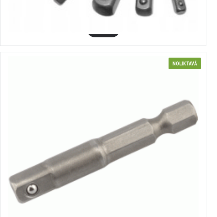
5.93€
GROZĀ
NOLIKTAVĀ
Adapteris skrūvmašīnai
no 0.31€ līdz 0.70€