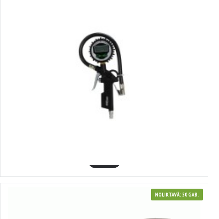
3607439
Digitālā riepu piepūšanas pistole,16bar 1/4F , KRAFT&DELE, KD2122
11.95€
GROZĀ
NOLIKTAVĀ: 50 GAB.