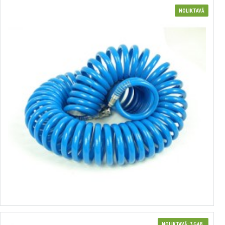
NOLIKTAVĀ
Augstspiediena šļūtene (spirāle) SILVER
no 4.45€ līdz 12.92€
Izvēlēties variantus
NOLIKTAVĀ: 3 GAB.