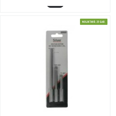
GROZĀ
NOLIKTAVĀ: 25 GAB.
4100012
Adapteru komplekts, 150/100/75mm, SĪRA, S11218
1.78€