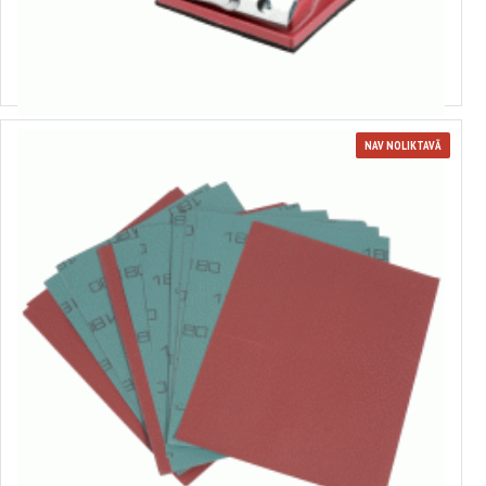
Smilšpapīra turētājs
3.06€
NAV NOLIKTAVĀ
Ūdensizturīgs smilšpapīrs