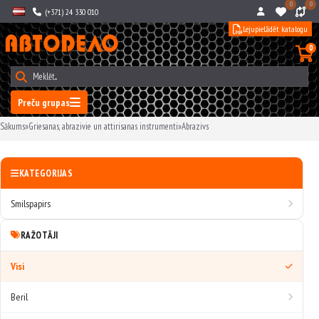
0
0
(+371) 24 330 010
Lejupielādēt katalogu
0
Preču grupas
Sākums
»
Griesanas, abrazivie un attirisanas instrumenti
»
Abrazivs
KATEGORIJAS
Smilspapirs
RAŽOTĀJI
Visi
Beril