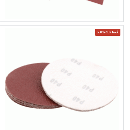
5.78€
Izvēlēties variantus
NAV NOLIKTAVĀ
Ūdensizturīgs smilšpapīrs
1.73€