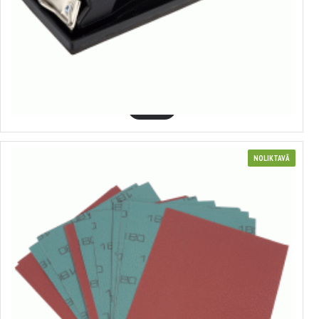
563105
Smilšpapīra turētājs
2.32€
GROZĀ
NOLIKTAVĀ