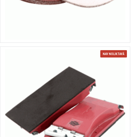
Ūdensizturīgs smilšpapīrs
1.06€
Izvēlēties variantus
NAV NOLIKTAVĀ
10874