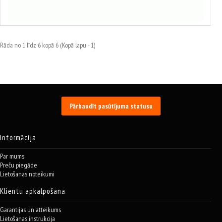
Izvēlēties variantus
Rāda no 1 līdz 6 kopā 6 (Kopā lapu - 1)
Pārbaudīt pasūtījuma statusu
Informācija
Par mums
Preču piegāde
Lietošanas noteikumi
Klientu apkalpošana
Garantijas un atteikums
Lietošanas instrukcija