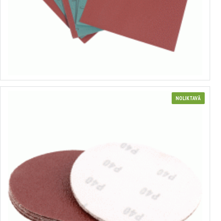
Ūdensizturīgs smilšpapīrs
no 6.22€ līdz 7.84€
Izvēlēties variantus
NOLIKTAVĀ