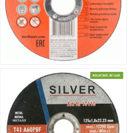
Metāla griešanas disks
no 0.39€ līdz 1.19€
Izvēlēties variantus
NOLIKTAVĀ: 857 GAB.