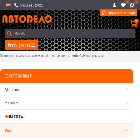
0
0
(+371) 24 330 010
Lejupielādēt katalogu
0
Preču grupas
Sākums
»
Griesanas, abrazivie un attirisanas instrumenti
»
Aplveida griesana
KATEGORIJAS
Akmenim
Metalam
RAŽOTĀJI
Visi