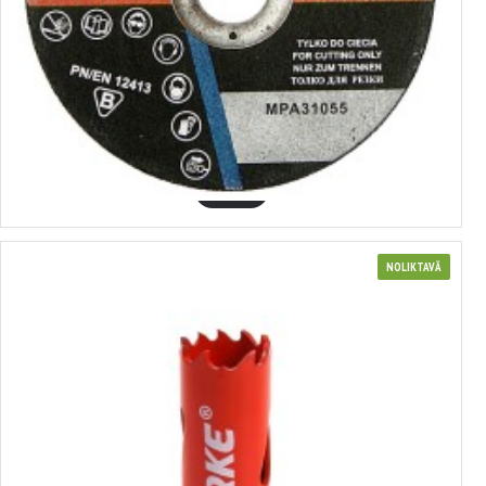
331011
metāla griešanas disks 125x1,0x22,2 SILVER
0.45€
GROZĀ
NOLIKTAVĀ