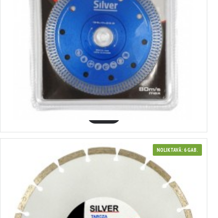
410198
Dimanta disks 125 mm porcelāna un keramikas griešanai SILVER
8.55€
GROZĀ
NOLIKTAVĀ: 6 GAB.