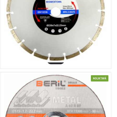
410204
Griešanas disks, dimanta, 7 mm, SILVER
8.49€
GROZĀ
NOLIKTAVĀ