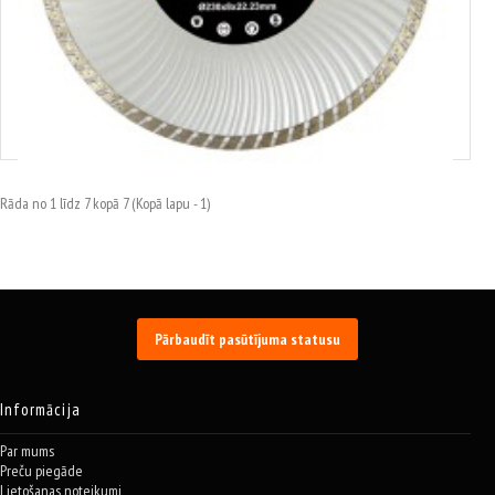
410223
Griešanas disks, dimanta, 8 mm, SILVER
10.22€
Rāda no 1 līdz 7 kopā 7 (Kopā lapu - 1)
Pārbaudīt pasūtījuma statusu
Informācija
Par mums
Preču piegāde
Lietošanas noteikumi