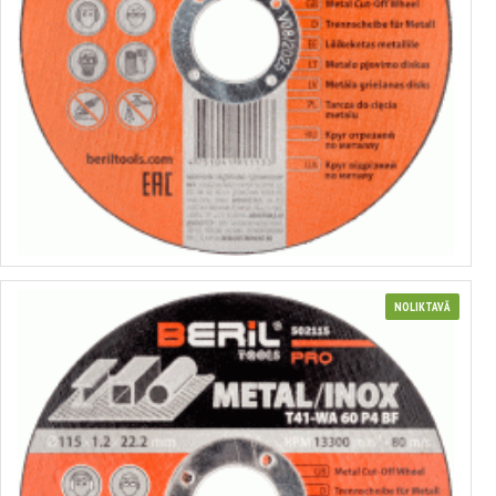
Metāla griešanas disks
no 0.30€ līdz 1.09€
Izvēlēties variantus
NOLIKTAVĀ