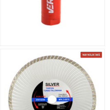
Urbis 19mm HSS bimetāla VERKE V05319
no 2.32€ līdz 15.42€
Izvēlēties variantus
NAV NOLIKTAVĀ