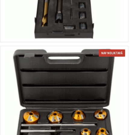
Metinājumā punktu urbšanas komplekts
no 4.07€ līdz 4.31€
Izvēlēties variantus
NAV NOLIKTAVĀ
Cietsakausējuma raupinātāju komplekts