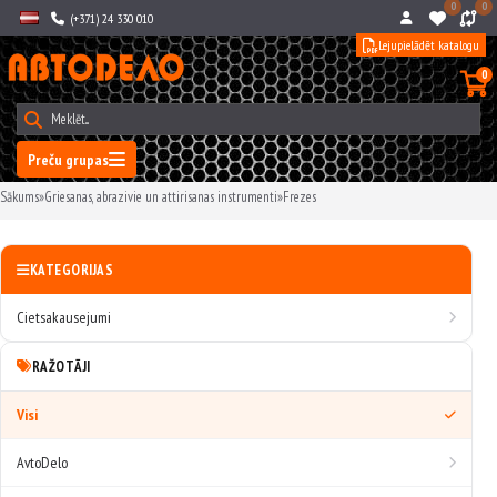
0
0
(+371) 24 330 010
Lejupielādēt katalogu
0
Preču grupas
Sākums
»
Griesanas, abrazivie un attirisanas instrumenti
»
Frezes
KATEGORIJAS
Cietsakausejumi
RAŽOTĀJI
Visi
AvtoDelo