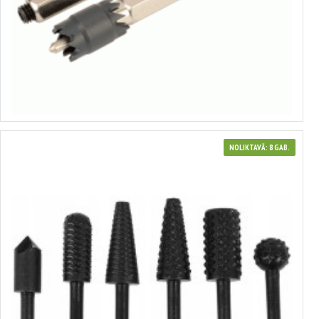
Ierīce punktmetināšanas izurbšanai
no 3.23€ līdz 6.49€
Izvēlēties variantus
NOLIKTAVĀ: 8 GAB.