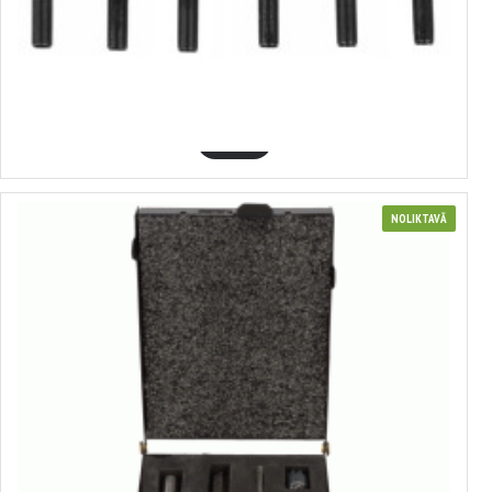
380024
Metāla frēžu komplekts, VERKE
6.61€
GROZĀ
NOLIKTAVĀ