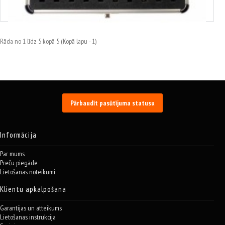
42.34€
Rāda no 1 līdz 5 kopā 5 (Kopā lapu - 1)
Pārbaudīt pasūtījuma statusu
Informācija
Par mums
Preču piegāde
Lietošanas noteikumi
Klientu apkalpošana
Garantijas un atteikums
Lietošanas instrukcija