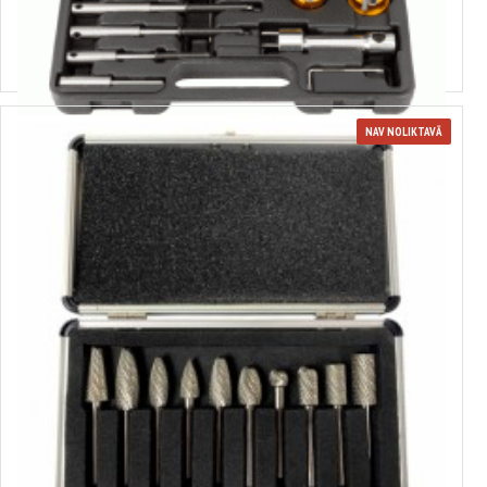
Izvēlēties variantus
NAV NOLIKTAVĀ
411531
Metāla griezēju komplekts, 10 gab., SILVER