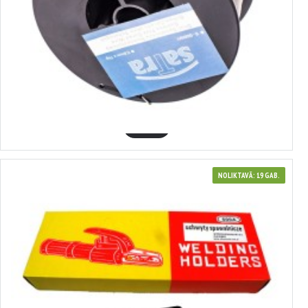
3700244
Augstas kvalitātes MIG metināšanas stieple tēraudam. SATRA
6.39€
GROZĀ
NOLIKTAVĀ: 19 GAB.