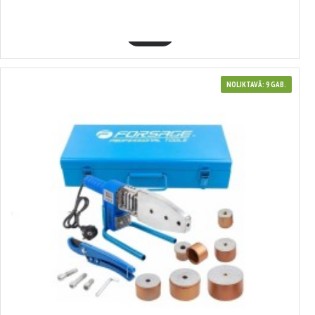
19.21€
GROZĀ
NOLIKTAVĀ: 9 GAB.
3658974
Polimēru cauruļu metināšanas iekārta Forsage 1000 W, 6 sprauslas: 20,
25, 32, 40, 50, 63 mm FORSAGE F-PW-1002(58974)