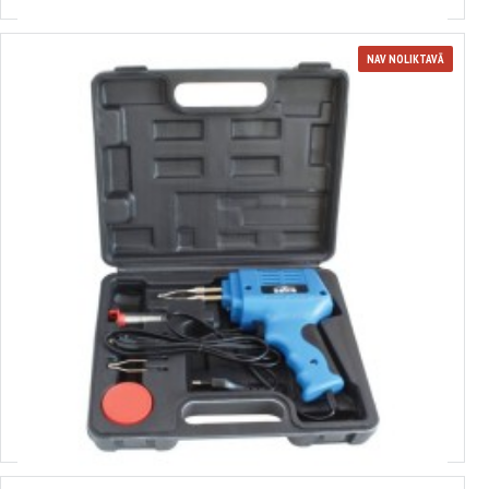
NAV NOLIKTAVĀ
3700184
Lodēšanas komplekts. Pulss. (W)-175 SATRA S-SG98C
19.46€