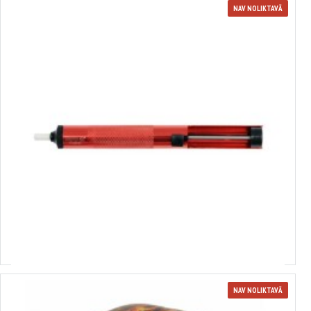
NAV NOLIKTAVĀ
370199
Lodēšanas noņemšanas sūknis, ASTA S-SS926
3.22€
NAV NOLIKTAVĀ