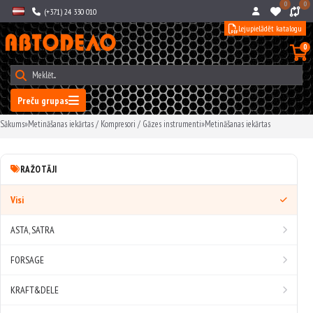
0
0
(+371) 24 330 010
Lejupielādēt katalogu
0
Preču grupas
Sākums
»
Metināšanas iekārtas / Kompresori / Gāzes instrumenti
»
Metināšanas iekārtas
RAŽOTĀJI
Visi
ASTA, SATRA
FORSAGE
KRAFT&DELE