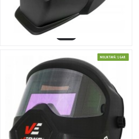
4110376
METINĀŠANAS MASKA AR AUTOMĀTISKO APTUMŠOŠANAS FILTRU,
SUDRABA, S10376
15.20€
GROZĀ
NOLIKTAVĀ: 1 GAB.
380137