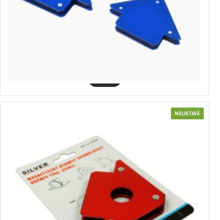
7700052
Magnētiskais leņķis metināšanai 45,90,135 grādi, 25,50,75 LBS, 3 gab,
MAGMA, MG50202
12.77€
GROZĀ
NOLIKTAVĀ