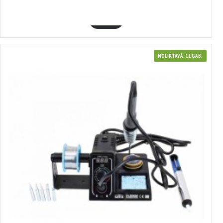
43.96€
GROZĀ
NOLIKTAVĀ: 11 GAB.
3700301
SINGING STATION18 W (MAX: 130 W) Temperatūras diapazons: 90°C ~
480°C, SATRA, S-LED926
59.69€