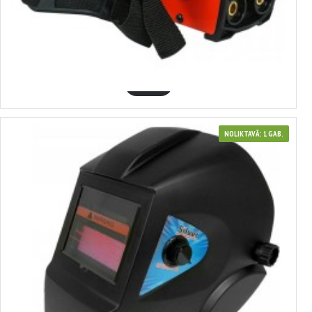
380182
Metināšanas iekārta (IGBT-140T) 20-140 A VERKE
55.96€
GROZĀ
NOLIKTAVĀ: 1 GAB.