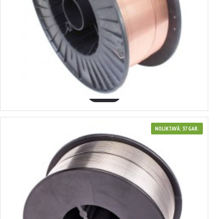
3700242
Ar varu pārklāta CO2 stieple lokmetināšanai SATRA
44.47€
GROZĀ
NOLIKTAVĀ: 37 GAB.