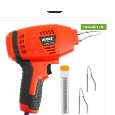
GROZĀ
NOLIKTAVĀ: 6 GAB.
3800815
TRANSFORMATORS PAYALNIK 100 W, 230/50 (V/Hz) VERKE, V08154
18.10€