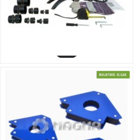
3807502
Lodāmurs plastmasas cauruļu kausēšanai 1500W 20-63mm ar vāku;
VERKE V07502
37.44€
GROZĀ
NOLIKTAVĀ: 31 GAB.