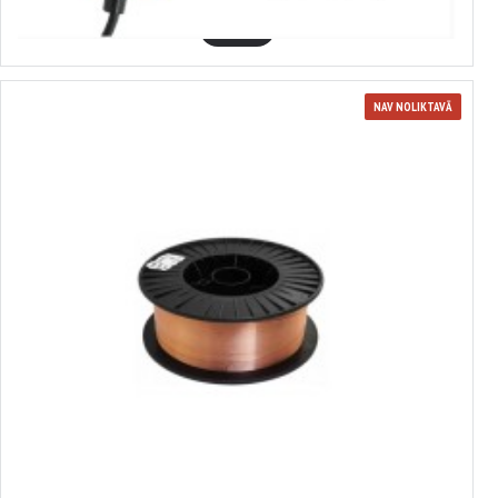
GROZĀ
NAV NOLIKTAVĀ
3875137
Ar varu pārklāta CO2 stieple lokmetināšanai O 1,2 mm 15 kg , VERKE
V75137
54.23€