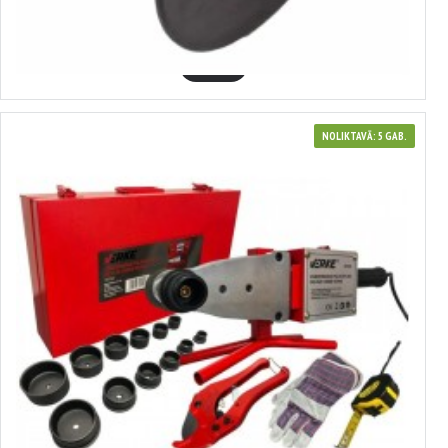
3.76€
GROZĀ
NOLIKTAVĀ: 5 GAB.
380159
Plastmasas cauruļu metināšanas iekārta RUR 20-63mm 1500W VERKE