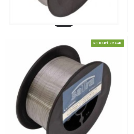
8.77€
GROZĀ
NOLIKTAVĀ: 281 GAB.
3700243
PAŠEKRANĒTA METINĀŠANAS STIEPLE (AR PLŪSMAS SERDI) SATRA