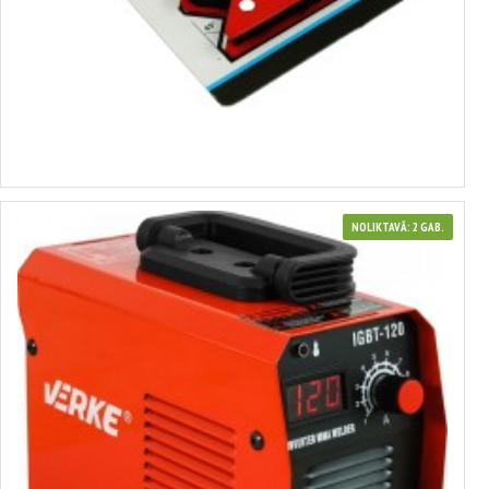
Magnētiskais leņķis stūru metināšanai SILVER
no 2.09€ līdz 5.52€
Izvēlēties variantus
NOLIKTAVĀ: 2 GAB.