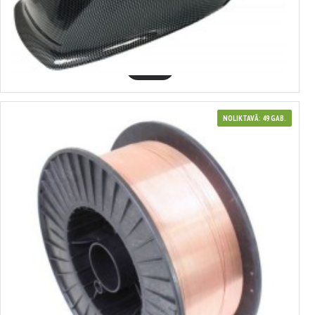
METINĀŠANAS MASKA AR AUTOMĀTISKO APTUMŠOŠANAS FILTRU, VERKE
V75215
40.00€
GROZĀ
NOLIKTAVĀ: 49 GAB.
3700311