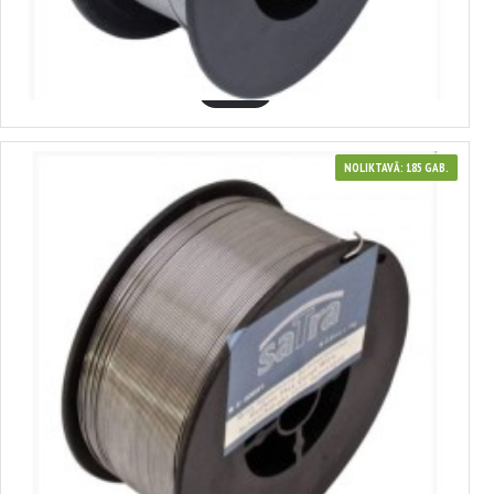
2.88€
GROZĀ
NOLIKTAVĀ: 185 GAB.
3700308
metināšanas stieple 0,9MM X 1KG SATRA, S-G09W1