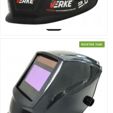
METINĀŠANAS MASKA AR AUTOMĀTISKO APTUMŠOŠANAS FILTRU, VERKE
48.06€
GROZĀ
NOLIKTAVĀ: 3 GAB.
3875215