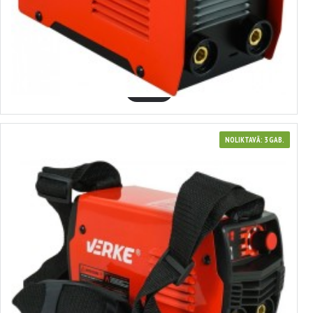
380181
Metināšanas iekārta (IGBT-120) 20-120 A VERKE
44.58€
GROZĀ
NOLIKTAVĀ: 3 GAB.