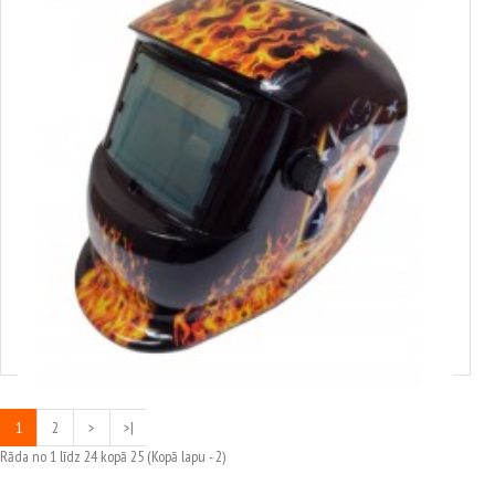
4110384
METINĀŠANAS MASKA AR AUTOMĀTISKO APTUMŠOŠANAS FILTRU,
SUDRABA, S10384
19.63€
1
2
>
>|
Rāda no 1 līdz 24 kopā 25 (Kopā lapu - 2)