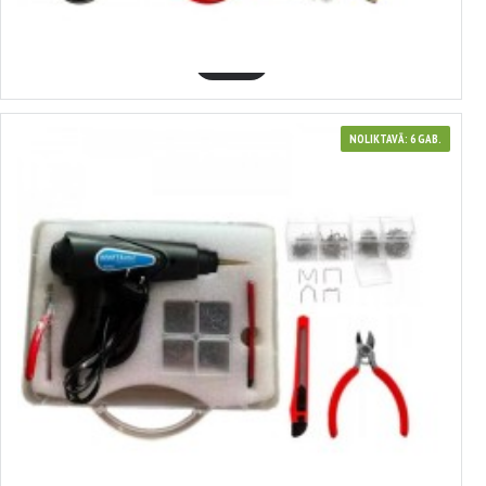
38.76€
GROZĀ
NOLIKTAVĀ: 6 GAB.
341000
Plastmasas metināšanas iekārta 120W ar skavām KRAFT&DELE, KD865