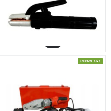
410390
Elektrodu turētājs 500A, SILVER
2.40€
GROZĀ
NOLIKTAVĀ: 7 GAB.