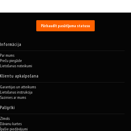
Pārbaudīt pasūtījuma statusu
Informācija
Par mums
Preču piegāde
Lietošanas noteikumi
Klientu apkalpošana
Garantijas un atteikums
Lietošanas instrukcija
Sazinies ar mums
Palīgrīki
Zīmols
Dāvanu kartes
Īpašie piedāvājumi